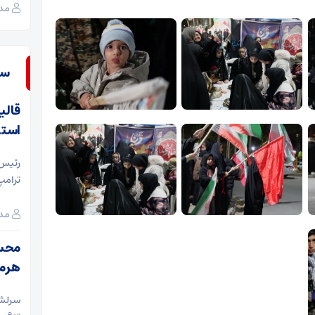
همزمان
مدی
با
ولادت
حضرت
سـ
معصومه
(س)
قالی
استر
رئیس 
ترامپ
مدی
محسن
هرمز
سرلشک