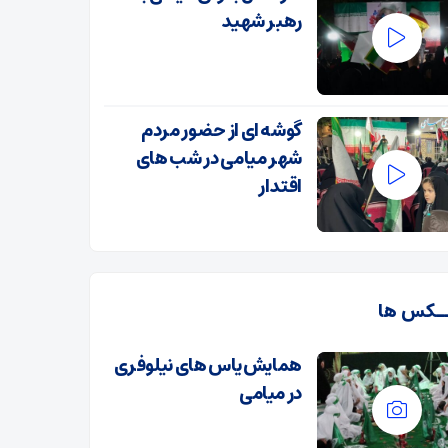
رهبر شهید
گوشه ای از حضور مردم
شهر میامی در شب های
اقتدار
ـکس ها
همایش یاس های نیلوفری
در میامی