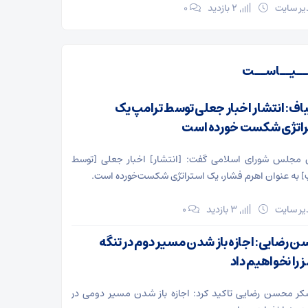
ر سایت
2 بازدید
۰
ـیــاســت
باف: انتشار اخبار جعلی توسط ترامپ یک
اتژی شکست خورده است
مجلس شورای اسلامی گفت: [انتشار] اخبار جعلی [توسط
] به عنوان اهرم فشار، یک استراتژی شکست‌خورده است.
ر سایت
3 بازدید
۰
 رضایی: اجازه باز شدن مسیر دوم در تنگه
 را نخواهیم داد
ر محسن رضایی تاکید کرد: اجازه باز شدن مسیر دومی در