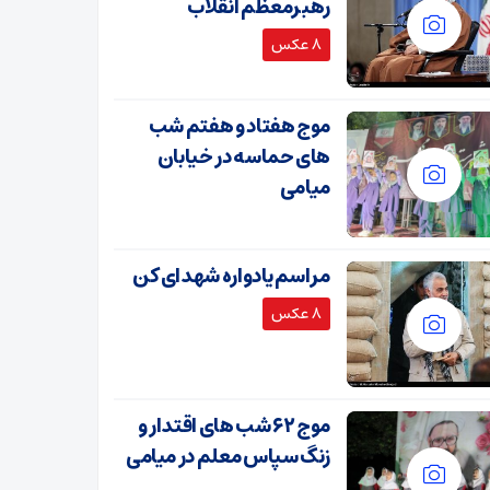
رهبرمعظم انقلاب
8 عکس
موج هفتاد و هفتم شب
های حماسه در خیابان
میامی
مراسم یادواره شهدای کن
8 عکس
موج ۶۲ شب های اقتدار و
زنگ سپاس معلم در میامی