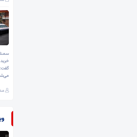
سمنان
می‌شو
مدی
وی