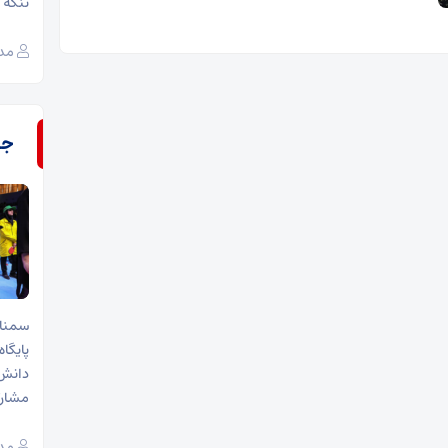
تنگه ه
مدی
جـ
دانش‌
مشارک
مدی