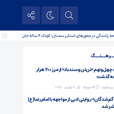
×
کاپیت
ـرهــنــگ
چاپ چهل‌ونهم «تن‌تن و سندباد» از مرز ۲۰۰ هزار
ه گذشت
ر سایت
۱۶ مرداد
2 بازدید
۰
 گم‌شدگان»؛ روایتی ادبی از مواجهه با امام رضا(ع)
شر شد