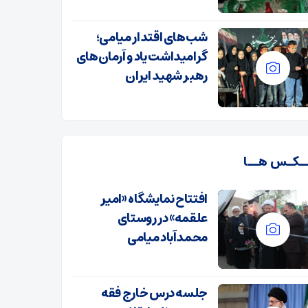
شب‌های اقتدار میامی؛
گرامیداشت یاد و آرمان‌های
رهبر شهید ایران
ـکـس هــا
افتتاح نمایشگاه «امیر
علقمه» در روستای
محمدآباد میامی
جلسه درس خارج فقه