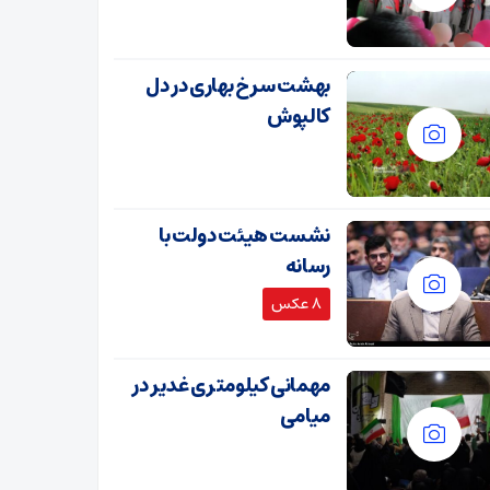
بهشت سرخ بهاری در دل
کالپوش
نشست هیئت دولت با
رسانه
8 عکس
مهمانی کیلومتری غدیر در
میامی