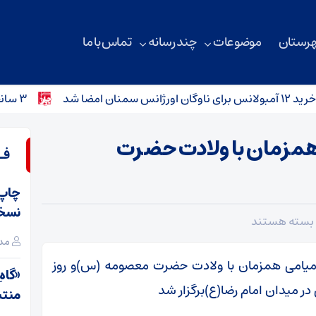
هرستان
موضوعات
چند رسانه
تماس با ما
۳ سانحه رانندگی در محورهای استان سمنان؛ کودک ۴ ساله جان باخت
همزمان با ولادت حضرت
فـ
نسخ
برای
بسته هستند
اجتماع
مدی
شب‌های
 میامی همزمان با ولادت حضرت معصومه (س)و روز
«گاهِ
اقتدار
در میدان امام رضا(ع)برگزار شد
منت
میامی