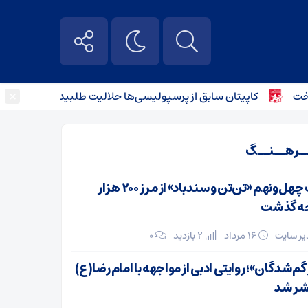
×
کاپیتان سابق از پرسپولیسی‌ها حلالیت طلبید + عکس
پیرو
ـرهــنــگ
چاپ چهل‌ونهم «تن‌تن و سندباد» از مرز ۲۰۰ هزار
ه گذشت
ر سایت
۱۶ مرداد
2 بازدید
۰
 گم‌شدگان»؛ روایتی ادبی از مواجهه با امام رضا(ع)
شر شد