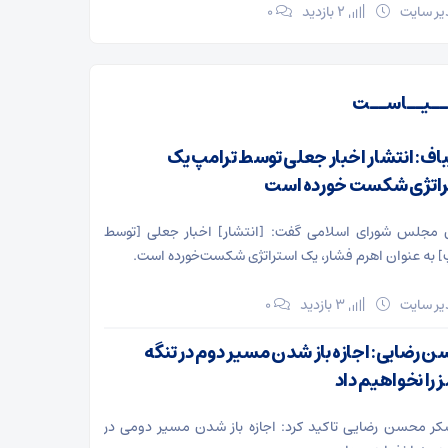
ر سایت
2 بازدید
۰
ـیــاســت
باف: انتشار اخبار جعلی توسط ترامپ یک
اتژی شکست خورده است
مجلس شورای اسلامی گفت: [انتشار] اخبار جعلی [توسط
] به عنوان اهرم فشار، یک استراتژی شکست‌خورده است.
ر سایت
3 بازدید
۰
 رضایی: اجازه باز شدن مسیر دوم در تنگه
 را نخواهیم داد
ر محسن رضایی تاکید کرد: اجازه باز شدن مسیر دومی در