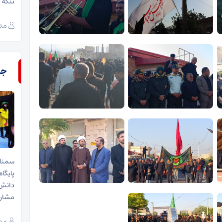
تنگه ه
مدی
جـ
دانش‌
مشارک
مدی