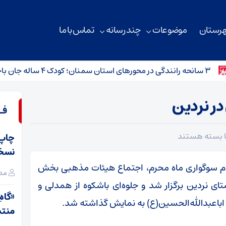
هرستان
موضوعات
چند رسانه
تماس با ما
ر نردین
فـ
برای
ا
بسته هستند
اجتماع
نسخ
هیئات
ایام سوگواری ماه محرم، اجتماع هیئات مذهبی بخش
مدی
مذهبی
ای نردین برگزار شد و جلوه‌ای باشکوه از همدلی و
کالپوش
«گاهِ
اعبدالله‌الحسین(ع) به نمایش گذاشته شد.
در
منت
نردین