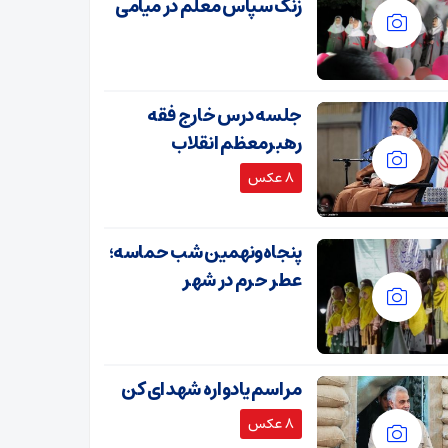
زنگ سپاس معلم در میامی
جلسه درس خارج فقه
رهبرمعظم انقلاب
8 عکس
پنجاه‌ونهمین شب حماسه؛
عطر حرم در شهر
مراسم یادواره شهدای کن
8 عکس