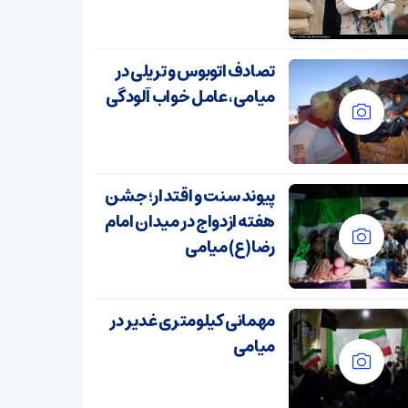
تصادف اتوبوس و تریلی در
میامی، عامل خواب آلودگی
پیوند سنت و اقتدار؛ جشن
هفته ازدواج در میدان امام
رضا(ع) میامی
مهمانی کیلومتری غدیر در
میامی