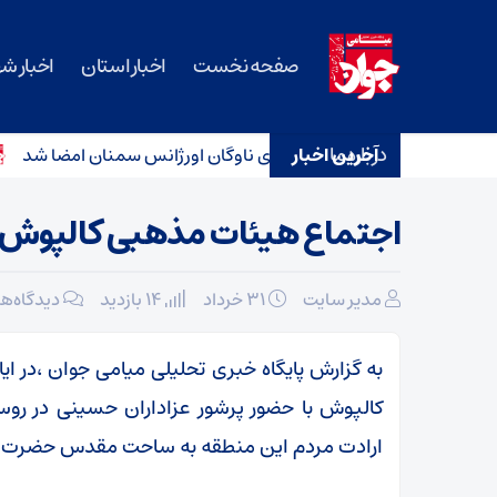
صفحه نخست
اخبار استان
اخبار ش
درباره ما
س برای ناوگان اورژانس سمنان امضا شد
آخرین اخبار
۳ سانحه رانندگی در محورهای استان سمنان؛ کودک ۴ ساله جان باخت
اجتماع هیئات مذهبی کالپوش د
مدیر سایت
۳۱ خرداد
14 بازدید
دیدگاه‌ه
به گزارش پایگاه خبری تحلیلی میامی جوان ،در 
کالپوش با حضور پرشور عزاداران حسینی در روست
ارادت مردم این منطقه به ساحت مقدس حضرت اب