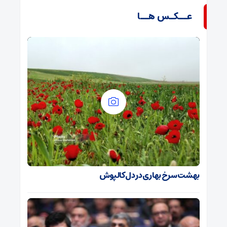
عــکـس هــا
بهشت سرخ بهاری در دل کالپوش