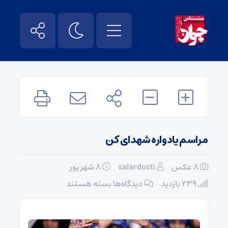
مراسم یادواره شهدای کن
8 عکس
salardosti
۸ شهریور
برای
239 بازدید
دیدگاه‌ها
بسته هستند
مراسم
یادواره
شهدای