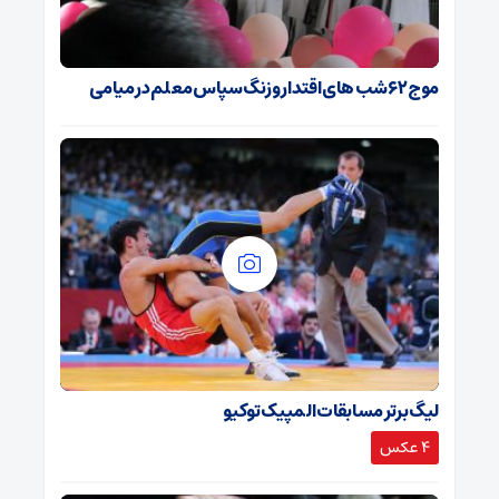
موج ۶۲ شب های اقتدار و زنگ سپاس معلم در میامی
لیگ برتر مسابقات المپیک توکیو
4 عکس