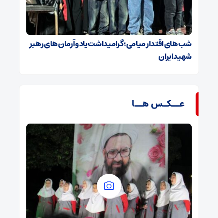
شب‌های اقتدار میامی؛ گرامیداشت یاد و آرمان‌های رهبر
شهید ایران
عــکـس هــا