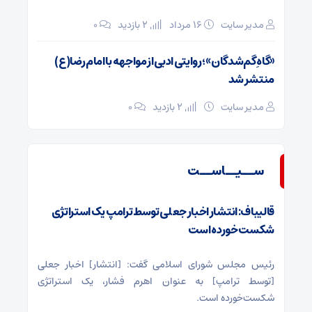
مدیر سایت
۱۶ مرداد
2 بازدید
۰
«گاهِ گم‌شدگان»؛ روایتی ادبی از مواجهه با امام رضا(ع)
منتشر شد
مدیر سایت
2 بازدید
۰
ســیــاســت
قالیباف: انتشار اخبار جعلی توسط ترامپ یک استراتژی
شکست خورده است
رئیس مجلس شورای اسلامی گفت: [انتشار] اخبار جعلی
[توسط ترامپ] به عنوان اهرم فشار، یک استراتژی
شکست‌خورده است.