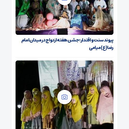
پیوند سنت و اقتدار؛ جشن هفته ازدواج در میدان امام
رضا(ع) میامی