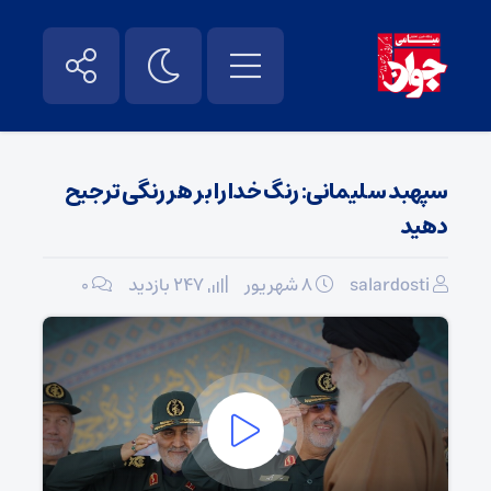
سپهبد سلیمانی: رنگ خدا را بر هر رنگی ترجیح
دهید
salardosti
۸ شهریور
247 بازدید
۰