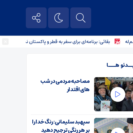
×
بقائی: برنامه‌ای برای سفر به قطر و پاکستان نداریم
لغو ب
ــدئو هـــا
مصاحبه مردمی در شب
های اقتدار
سپهبد سلیمانی: رنگ خدا را
بر هر رنگی ترجیح دهید