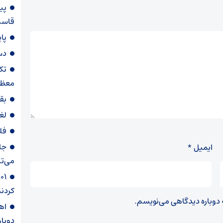
پی
قاسم‌
پا
دس
تک
معظم
بق
لغ
فل
جا
ایمیل
*
می‌تپ
کردند
ه دوباره دیدگاهی می‌نویسم.
دوبار