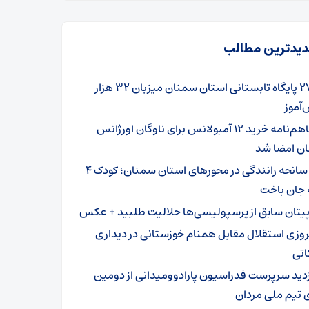
یدترین مطالب
۲۷۹ پایگاه تابستانی استان سمنان میزبان ۳۲ هزار
آموز
تفاهم‌نامه خرید ۱۲ آمبولانس برای ناوگان اورژانس
ن امضا شد
۳ سانحه رانندگی در محورهای استان سمنان؛ کودک ۴
 جان باخت
پیتان سابق از پرسپولیسی‌ها حلالیت طلبید + عکس
روزی استقلال مقابل همنام خوزستانی در دیداری
اتی
زدید سرپرست فدراسیون پارادوومیدانی از دومین
 تیم ملی مردان