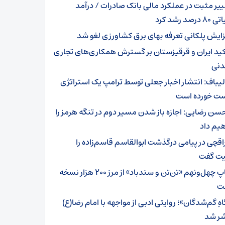
ییر مثبت در عملکرد مالی بانک صادرات / درآمد
رصد رشد کرد
زایش پلکانی تعرفه بهای برق کشاورزی لغو شد
کید ایران و قرقیزستان بر گسترش همکاری‌های تجاری
دنی
لیباف: انتشار اخبار جعلی توسط ترامپ یک استراتژی
 خورده است
سن رضایی: اجازه باز شدن مسیر دوم در تنگه هرمز را
یم داد
اقچی در پیامی درگذشت ابوالقاسم قاسم‌زاده را
ت گفت
چاپ چهل‌ونهم «تن‌تن و سندباد» از مرز ۲۰۰ هزار نسخه
ت
هِ گم‌شدگان»؛ روایتی ادبی از مواجهه با امام رضا(ع)
ر شد