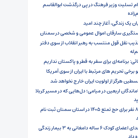
ام تسلیت وزیر فرهنگ در پی درگذشت ابوالقاسم
زاده
یان یک زندگی، آغاز چند امید
تگیری سارقان اموال عمومی و شخصی در سمنان
ذیب نقل قول منتسب به رهبر انقلاب از سوی دفتر
‌له
ائی: برنامه‌ای برای سفر به قطر و پاکستان نداریم
و برخی تحریم های مرتبط با ایران از سوی آمریکا
سطین هرگز از اولویت ایران خارج نخواهد شد
ماندگان اربعین در میامی؛ دل‌هایی که در مسیر کربلا
د
۸۰۱ نفر برای حج تمتع ۱۴۰۵ در استان سمنان ثبت نام
اهدای اعضای کودک ۶ ساله دامغانی به ۳ بیمار زندگی
ه داد