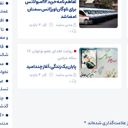
تفاهم‌نامه خرید ۱۲ آمبولانس
تغ
برای ناوگان اورژانس سمنان
عملیاتی ۸۰ د
امضا شد
اف
مدیر سایت
3 بازدید
تا
۰
و مع
قا
روایت اهدای عضو نوجوان ۱۷
شکست
ساله میامی
مح
پایان یک زندگی، آغاز چند امید
نخواه
مدیر سایت
4 بازدید
عر
۰
تسلی
گذش
«گا
 علامت‌گذاری شده‌اند
*
منتش