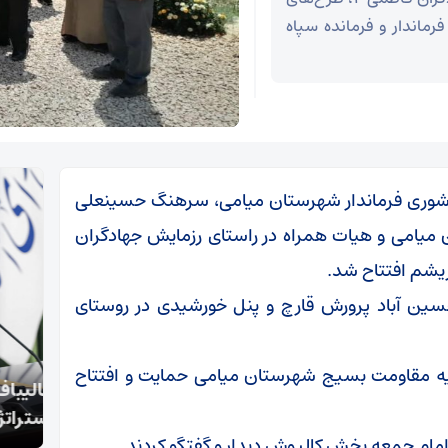
رماندار و فرمانده سپاه
ا آشوری فرماندار شهرستان میامی، سرهنگ حسینعلی
یامی و هیات همراه در راستای رزمایش جهادگران
حسین آباد پرورش قارچ و پنل خورشیدی در روستای
ه مقاومت بسیج شهرستان میامی حمایت و افتتاح
قالیباف: انتشار اخبار جعلی توسط ترامپ یک
محسن
استراتژی شکست خورده است
را نخ
 امام جمعه بخش کالپوش دیدار و گفتگو کردند.