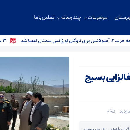
هرستان
موضوعات
چند رسانه
تماس با ما
نان امضا شد
۳ سانحه رانندگی در محورهای استان سمنان؛ کودک ۴ ساله جان باخت
غالزایی بسیج
۰
به همت بسیج سازندگی و در راستای رزمایش جهادگران فاطمی ۴، طرح‌های