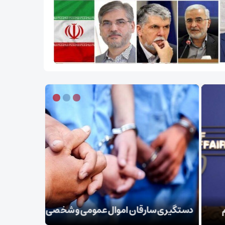
تکذیب نقل 
یری سارقان اموال عمومی و شخصی در سمنان
معظم‌له