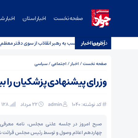
صفحه نخست
اخبار استان
اخبار ش
درباره ما
آخرین اخبار
تکذیب نقل قول منتسب به رهبر انقلاب از سوی دفتر معظم‌له
صفحه نخست
/
اخبار
/
اجتماعی
/
سیاسی
وزرای پیشنهادی پزشکیان را 
کد نوشته: 1040
admin
۲۲ مرداد
128 بازدید
صبح امروز در جلسه علنی مجلس، نامه معرفی 
چهاردهم اعلام وصول و توسط رئیس مجلس قرائت ش