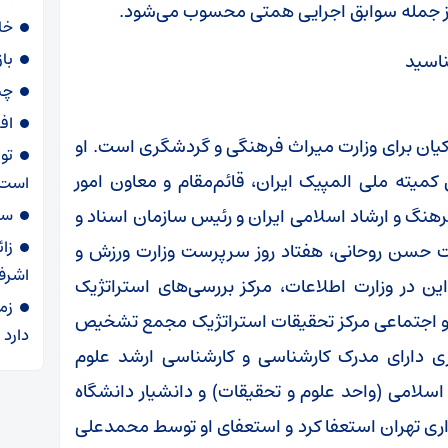
از جمله سوابق اجرایی همتی محسوب می‌شود.
خا
با
چی
اف
یان برای وزارت میراث فرهنگی و گردشگری است. او
تو
ابق کمیته ملی المپیک ایران، قائم‌مقام و معاون امور
است
هنگ و ارشاد اسلامی ایران و رئیس سازمان اسناد و
سهمیه ۶۰ لی
زا
دولت حسن روحانی، هفتاد روز سرپرست وزارت ورزش و
اشرف
ین در وزارت اطلاعات، مرکز بررسی‌های استراتژیک
زم
 اجتماعی مرکز تحقیقات استراتژیک مجمع تشخیص
دارد
 دارای مدرک کارشناسی و کارشناسی ارشد علوم
اسلامی (واحد علوم و تحقیقات) و دانشیار دانشگاه
ت معاونت شهرداری تهران استعفا کرد و استعفای او توسط محمدعلی