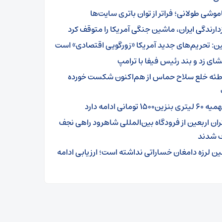
موشی طولانی؛ فراتر از توان باتری سایت‌ها
زدارندگی ایران، ماشین جنگی آمریکا را متوقف کرد
ن: تحریم‌های جدید آمریکا «زورگویی اقتصادی» است
شای زد و بند رئیس فیفا با ترامپ
طئه خلع سلاح حماس از هم‌اکنون شکست خورده
تری بنزین۱۵۰۰ تومانی ادامه دارد
ئران اربعین از فرودگاه بین‌المللی شاهرود راهی نجف
 شدند
ین لرزه دامغان خساراتی نداشته است؛ ارزیابی ادامه