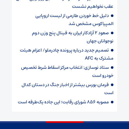
عقب نخواهیم نشست
دلیل خط خوردن طارمی از لیست اروپایی
المپیاکوس مشخص شد
صعود ۲ آزادکار ایران به فینال پنج وزن دوم
نوجوانان جهان
تصمیم جدید درباره پرونده چادرملو/ اعزام هیئت
مشترک به AFC
ستاد نوسازی: انتخاب مرکز اسقاط شرط تخصیص
خودرو است
فرمان بورس بیشتر از اخبار جنگ در دستان کدال
است
مصوبه ۸۵۶ شورای رقابت؛ این جاده یک‌طرفه است