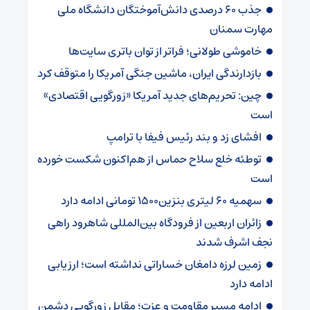
جذب ۶۰ درصدی دانش‌آموختگان دانشگاه ملی
مهارت سمنان
خاموشی طولانی؛ فراتر از توان باتری سایت‌ها
بازدارندگی ایران، ماشین جنگی آمریکا را متوقف کرد
چین: تحریم‌های جدید آمریکا «زورگویی اقتصادی»
است
افشای زد و بند رئیس فیفا با ترامپ
توطئه خلع سلاح حماس از هم‌اکنون شکست خورده
است
سهمیه ۶۰ لیتری بنزین۱۵۰۰ تومانی ادامه دارد
زائران اربعین از فرودگاه بین‌المللی شاهرود راهی
نجف اشرف شدند
زمین لرزه دامغان خساراتی نداشته است؛ ارزیابی
ادامه دارد
ادامه مسیر مقاومت و عزت؛ مقابل زورگویی دشمن