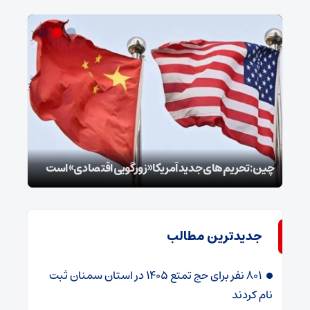
سپا
توطئ
چین: تحریم‌های جدید آمریکا «زورگویی اقتصادی» است
است
جدیدترین مطالب
۸۰۱ نفر برای حج تمتع ۱۴۰۵ در استان سمنان ثبت
نام کردند