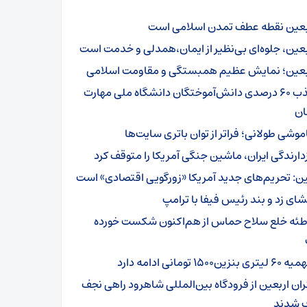
بعین نقطه عطف تمدن اسلامی است
بعین، جلوه‌ای بی‌نظیر از ایمان،همدلی و خدمت است
بعین؛ نمایش عظیم همبستگی و مقاومت اسلامی
جذب ۶۰ درصدی دانش‌آموختگان دانشگاه ملی مهارت
ن
موشی طولانی؛ فراتر از توان باتری سایت‌ها
زدارندگی ایران، ماشین جنگی آمریکا را متوقف کرد
ن: تحریم‌های جدید آمریکا «زورگویی اقتصادی» است
شای زد و بند رئیس فیفا با ترامپ
طئه خلع سلاح حماس از هم‌اکنون شکست خورده
تری بنزین۱۵۰۰ تومانی ادامه دارد
ئران اربعین از فرودگاه بین‌المللی شاهرود راهی نجف
 شدند