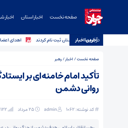
صفحه نخست
اخبار استان
اخبار ش
درباره ما
آخرین اخبار
اهدای اعضای کودک ۶ ساله دامغانی به ۳ بیمار زندگی دوبار
صفحه نخست
/
اخبار
/
رهبر
تأکید امام خامنه‌ای بر ایستا
روانی دشمن
کد نوشته: 1062
admin
۲۵ مرداد
122 بازدید
رهبر انقلاب اسلامی هدف دشمن از جنگ روانی در عرص