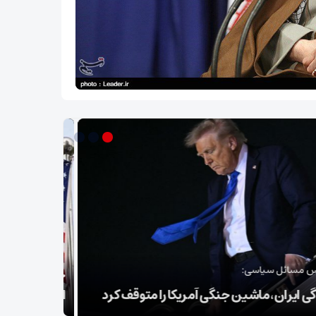
سپاه: ️
 تحریم‌های جدید آمریکا «زورگویی اقتصادی»
توطئه خلع
است