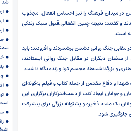
شد
ار
شمن در میدان فرهنگ را نیز احساس انفعال، مجذوب
ار
 و گفتند: نتیجه چنین انفعالی،قبول سبک زندگی
ار
نه است.
در مقابل جنگ روانی دشمن برشمردند و افزودند: باید
سمنا
خا
از سخنان دیگران در مقابل جنگ روانی ایستادند،
با
ات هنری و بزرگداشت‌ها، مجسم کرد و زنده نگاه داشت.
چی
ره شهدا و دفاع مقدس از جمله کتاب و فیلم به‌گونه‌ای
اف
و جوانان ایجاد کند، از دست‌اندرکاران برگزاری این
تو
است
وانان یک ملت، ذخیره و پشتوانه بزرگی برای پیشرفت
سهمیه ۶۰ لی
ن جلوگیری شود.
زا
اشرف