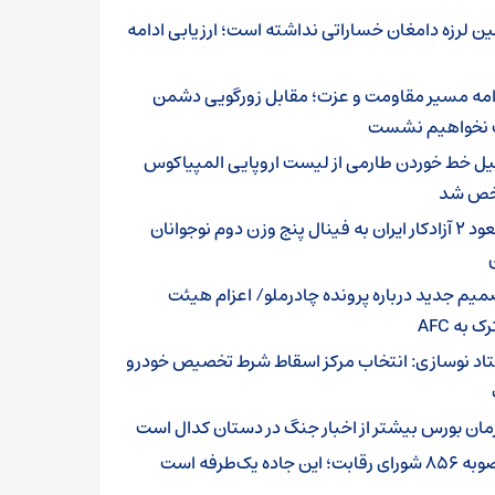
ین لرزه دامغان خساراتی نداشته است؛ ارزیابی ادامه
امه مسیر مقاومت و عزت؛ مقابل زورگویی دشمن
نخواهیم نشست
یل خط خوردن طارمی از لیست اروپایی المپیاکوس
ص شد
صعود ۲ آزادکار ایران به فینال پنج وزن دوم نوجوانان
میم جدید درباره پرونده چادرملو/ اعزام هیئت
 به AFC
اد نوسازی: انتخاب مرکز اسقاط شرط تخصیص خودرو
مان بورس بیشتر از اخبار جنگ در دستان کدال است
ای رقابت؛ این جاده یک‌طرفه است