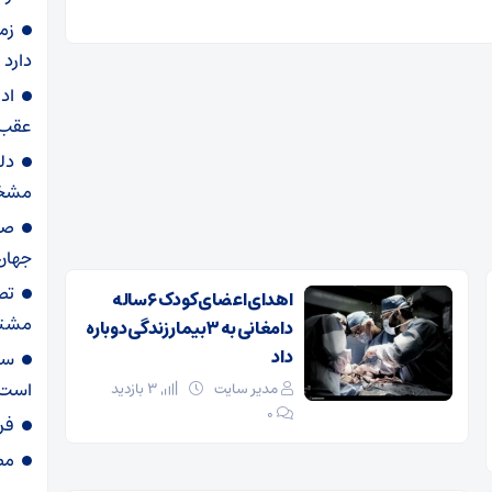
زم
دارد
اد
عقب 
دل
مشخ
جهان
تص
اهدای اعضای کودک ۶ ساله
مشترک
دامغانی به ۳ بیمار زندگی دوباره
داد
ست
است
مدیر سایت
3 بازدید
۰
فر
مصوبه ۸۵۶ شور