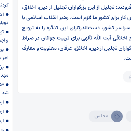
کردند
دند: تجلیل از این بزرگواران تجلیل از دین، اخلاق،
ار برای کشور ما لازم است. رهبر انقلاب اسلامی با
دوبار
راسر کشور، دست‌اندرکاران این کنگره را به ترویج
اخلاقی آیت الله تألهی برای تربیت جوانان در صراط
و اجر
گواران تجلیل از دین، اخلاق، عرفان، معنویت و معارف
بر
اجرا
ست.
بر
مهدی
م
«ش
شد
ار
ار
مجلس
ار