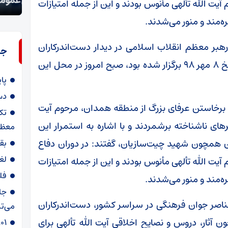
دستگیری سارقان اموال عمومی و شخصی در سمنان
معظم
یت الله تألهی مأنوس بودند و این از جمله امتیازات
هره‌مند و منور می‌شدند.
هبر معظم انقلاب اسلامی در دیدار دست‌اندرکاران
جد
کنگره بزرگداشت مرحوم آیت الله تألهی که در تاریخ ۸ مهر ۹۸ برگزار شده بود، صبح امروز در محل این
پا
دس
به برخاستن عرفای بزرگ از منطقه همدان، مرحوم آیت
تک
رهای ناشناخته برشمردند و با اشاره به استمرار این
معظم
ن همچون شهید چیت‌سازیان، گفتند: در دوران دفاع
بق
لغ
یت الله تألهی مأنوس بودند و این از جمله امتیازات
فل
هره‌مند و منور می‌شدند.
جا
عناصر جوان فرهنگی در سراسر کشور، دست‌اندرکاران
می‌تپ
ن آثار، دروس و نصایح اخلاقی آیت الله تألهی برای