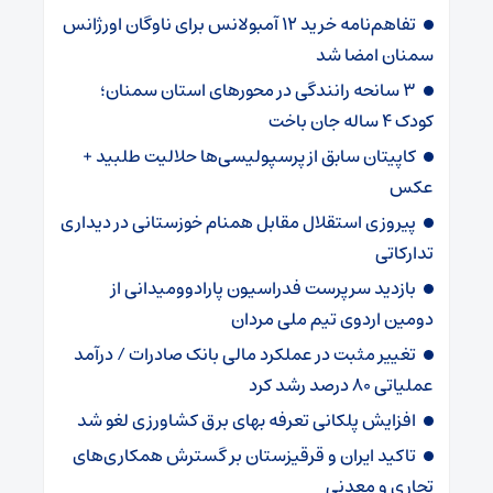
تفاهم‌نامه خرید ۱۲ آمبولانس برای ناوگان اورژانس
سمنان امضا شد
۳ سانحه رانندگی در محورهای استان سمنان؛
کودک ۴ ساله جان باخت
کاپیتان سابق از پرسپولیسی‌ها حلالیت طلبید +
عکس
پیروزی استقلال مقابل همنام خوزستانی در دیداری
تدارکاتی
بازدید سرپرست فدراسیون پارادوومیدانی از
دومین اردوی تیم ملی مردان
تغییر مثبت در عملکرد مالی بانک صادرات / درآمد
عملیاتی ۸۰ درصد رشد کرد
افزایش پلکانی تعرفه بهای برق کشاورزی لغو شد
تاکید ایران و قرقیزستان بر گسترش همکاری‌های
تجاری و معدنی