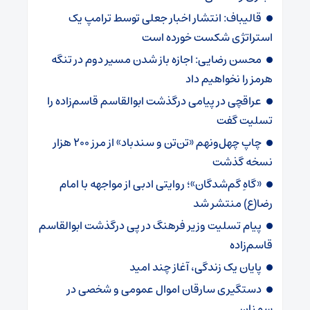
قالیباف: انتشار اخبار جعلی توسط ترامپ یک
استراتژی شکست خورده است
محسن رضایی: اجازه باز شدن مسیر دوم در تنگه
هرمز را نخواهیم داد
عراقچی در پیامی درگذشت ابوالقاسم قاسم‌زاده را
تسلیت گفت
چاپ چهل‌ونهم «تن‌تن و سندباد» از مرز ۲۰۰ هزار
نسخه گذشت
«گاهِ گم‌شدگان»؛ روایتی ادبی از مواجهه با امام
رضا(ع) منتشر شد
پیام تسلیت وزیر فرهنگ در پی درگذشت ابوالقاسم
قاسم‌زاده
پایان یک زندگی، آغاز چند امید
دستگیری سارقان اموال عمومی و شخصی در
سمنان