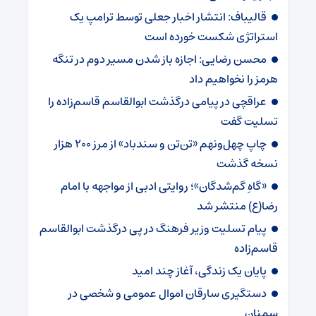
قالیباف: انتشار اخبار جعلی توسط ترامپ یک
استراتژی شکست خورده است
محسن رضایی: اجازه باز شدن مسیر دوم در تنگه
هرمز را نخواهیم داد
عراقچی در پیامی درگذشت ابوالقاسم قاسم‌زاده را
تسلیت گفت
چاپ چهل‌ونهم «تن‌تن و سندباد» از مرز ۲۰۰ هزار
نسخه گذشت
«گاهِ گم‌شدگان»؛ روایتی ادبی از مواجهه با امام
رضا(ع) منتشر شد
پیام تسلیت وزیر فرهنگ در پی درگذشت ابوالقاسم
قاسم‌زاده
پایان یک زندگی، آغاز چند امید
دستگیری سارقان اموال عمومی و شخصی در
سمنان