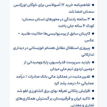
تفاهم‌نامه خرید ۱۲ آمبولانس برای ناوگان اورژانس
سمنان امضا شد
۳ سانحه رانندگی در محورهای استان سمنان؛
کودک ۴ ساله جان باخت
کاپیتان سابق از پرسپولیسی‌ها حلالیت طلبید +
عکس
پیروزی استقلال مقابل همنام خوزستانی در دیداری
تدارکاتی
بازدید سرپرست فدراسیون پارادوومیدانی از
دومین اردوی تیم ملی مردان
تغییر مثبت در عملکرد مالی بانک صادرات / درآمد
عملیاتی ۸۰ درصد رشد کرد
افزایش پلکانی تعرفه بهای برق کشاورزی لغو شد
تاکید ایران و قرقیزستان بر گسترش همکاری‌های
تجاری و معدنی