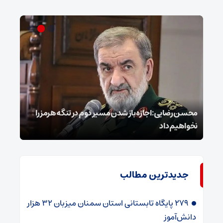
محسن رضایی: اجازه باز شدن مسیر دوم در تنگه هرمز را
عراق
نخواهیم داد
گفت
جدیدترین مطالب
۲۷۹ پایگاه تابستانی استان سمنان میزبان ۳۲ هزار
دانش‌آموز