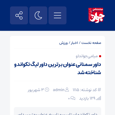
صفحه نخست
/
اخبار
/
ورزش
میامی جوانداو
داور سمنانی عنوان برترین داور لیگ تکواندو
شناخته شد
کد نوشته: 1115
admin
۳ شهریور
129 بازدید
۰
داور تکواندو استان سمنان به عنوان بهترین داور