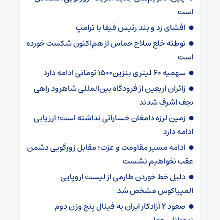
است
افشای زد و بند رئیس فیفا با ترامپ
توطئه خلع سلاح حماس از هم‌اکنون شکست خورده
است
سهمیه ۶۰ لیتری بنزین۱۵۰۰ تومانی ادامه دارد
زائران اربعین از فرودگاه بین‌المللی شاهرود راهی
نجف اشرف شدند
زمین لرزه دامغان خساراتی نداشته است؛ ارزیابی
ادامه دارد
ادامه مسیر مقاومت و عزت؛ مقابل زورگویی دشمن
عقب نخواهیم نشست
دلیل خط خوردن طارمی از لیست اروپایی
المپیاکوس مشخص شد
صعود ۲ آزادکار ایران به فینال پنج وزن دوم