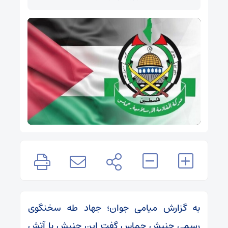
به گزارش میامی جوان؛ جهاد طه سخنگوی
رسمی جنبش حماس گفت این جنبش با آتش