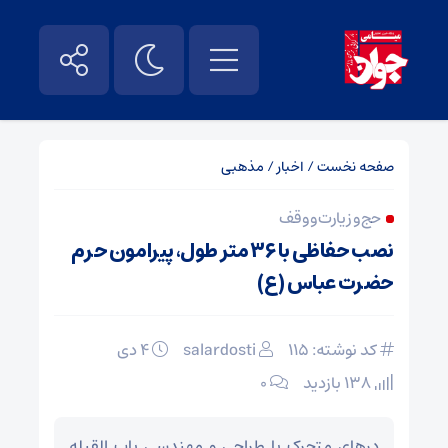
صفحه نخست
/
اخبار
/
مذهبی
حج و زیارت و وقف
نصب حفاظی با ۳۶ متر طول، پیرامون حرم
حضرت عباس (ع)
کد نوشته: 115
salardosti
۴ دی
138 بازدید
۰
درهای متحرک با طراحی و مهندسی باب القبله