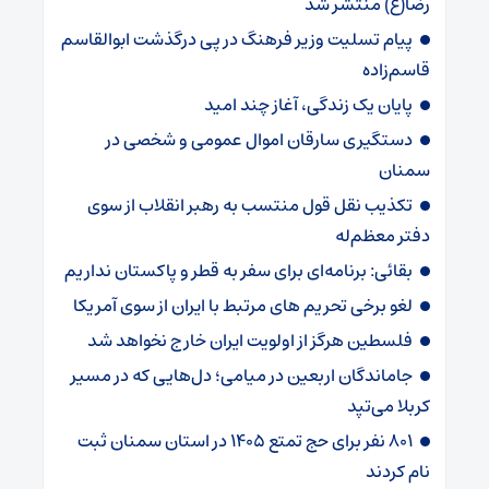
رضا(ع) منتشر شد
پیام تسلیت وزیر فرهنگ در پی درگذشت ابوالقاسم
قاسم‌زاده
پایان یک زندگی، آغاز چند امید
دستگیری سارقان اموال عمومی و شخصی در
سمنان
تکذیب نقل قول منتسب به رهبر انقلاب از سوی
دفتر معظم‌له
بقائی: برنامه‌ای برای سفر به قطر و پاکستان نداریم
لغو برخی تحریم های مرتبط با ایران از سوی آمریکا
فلسطین هرگز از اولویت ایران خارج نخواهد شد
جاماندگان اربعین در میامی؛ دل‌هایی که در مسیر
کربلا می‌تپد
۸۰۱ نفر برای حج تمتع ۱۴۰۵ در استان سمنان ثبت
نام کردند