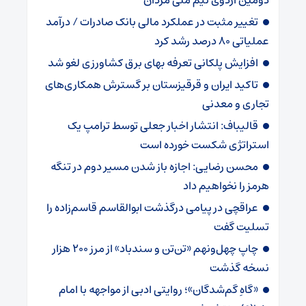
تغییر مثبت در عملکرد مالی بانک صادرات / درآمد
عملیاتی ۸۰ درصد رشد کرد
افزایش پلکانی تعرفه بهای برق کشاورزی لغو شد
تاکید ایران و قرقیزستان بر گسترش همکاری‌های
تجاری و معدنی
قالیباف: انتشار اخبار جعلی توسط ترامپ یک
استراتژی شکست خورده است
محسن رضایی: اجازه باز شدن مسیر دوم در تنگه
هرمز را نخواهیم داد
عراقچی در پیامی درگذشت ابوالقاسم قاسم‌زاده را
تسلیت گفت
چاپ چهل‌ونهم «تن‌تن و سندباد» از مرز ۲۰۰ هزار
نسخه گذشت
«گاهِ گم‌شدگان»؛ روایتی ادبی از مواجهه با امام