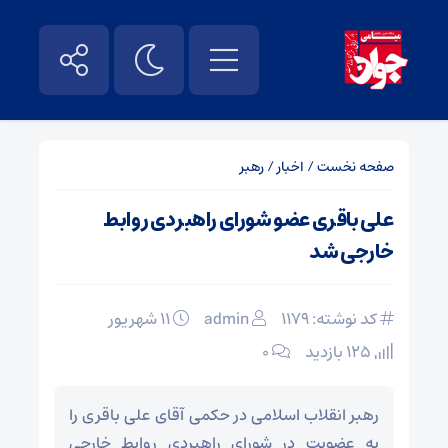
صفحه نخست
/
اخبار
/
رهبر
علی باقری عضو شورای راهبردی روابط
خارجی شد
کد نوشته: 1179
admin
۱۱ شهریور
125 بازدید
۰
رهبر انقلاب اسلامی در حکمی آقای علی باقری را
به عضویت در شورای راهبردی روابط خارجی