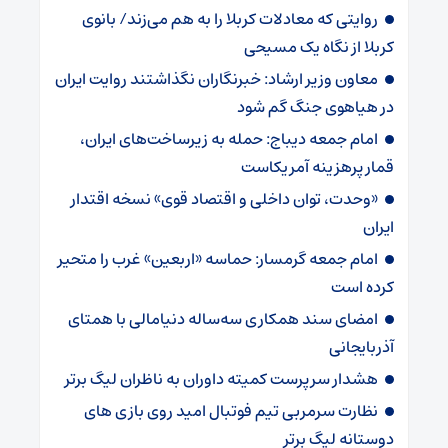
روایتی که معادلات کربلا را به هم می‌زند/ بانوی
کربلا از نگاه یک مسیحی
معاون وزیر ارشاد: خبرنگاران نگذاشتند روایت ایران
در هیاهوی جنگ گم شود
امام جمعه دیباج: حمله به زیرساخت‌های ایران،
قمار پرهزینه آمریکاست
«وحدت، توان داخلی و اقتصاد قوی» نسخه اقتدار
ایران
امام جمعه گرمسار: حماسه «اربعین» غرب را متحیر
کرده است
امضای سند همکاری سه‌ساله دنیامالی با همتای
آذربایجانی
هشدار سرپرست ‌کمیته داوران به ناظران لیگ برتر
نظارت سرمربی تیم‌ فوتبال امید روی بازی های
دوستانه لیگ برتر