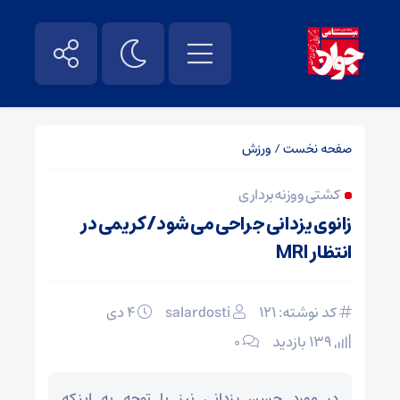
صفحه نخست
/
ورزش
کشتی و وزنه برداری
زانوی یزدانی جراحی می شود/ کریمی در
انتظار MRI
کد نوشته: 121
salardosti
۴ دی
139 بازدید
۰
در مورد حسن یزدانی نیز با توجه به اینکه