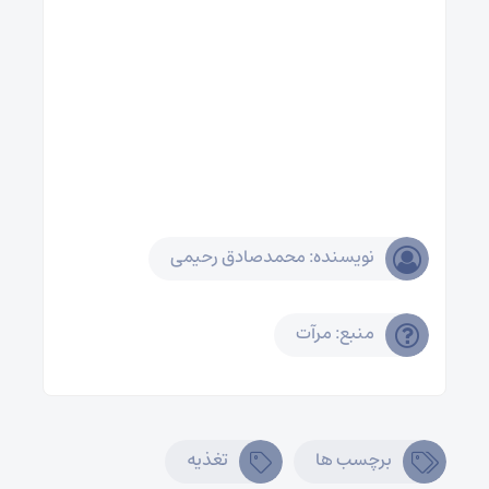
نویسنده: محمدصادق رحیمی
منبع: مرآت
برچسب ها
تغذیه