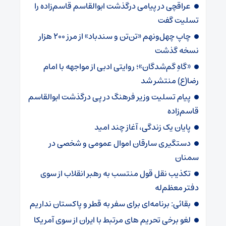
عراقچی در پیامی درگذشت ابوالقاسم قاسم‌زاده را
تسلیت گفت
چاپ چهل‌ونهم «تن‌تن و سندباد» از مرز ۲۰۰ هزار
نسخه گذشت
«گاهِ گم‌شدگان»؛ روایتی ادبی از مواجهه با امام
رضا(ع) منتشر شد
پیام تسلیت وزیر فرهنگ در پی درگذشت ابوالقاسم
قاسم‌زاده
پایان یک زندگی، آغاز چند امید
دستگیری سارقان اموال عمومی و شخصی در
سمنان
تکذیب نقل قول منتسب به رهبر انقلاب از سوی
دفتر معظم‌له
بقائی: برنامه‌ای برای سفر به قطر و پاکستان نداریم
لغو برخی تحریم های مرتبط با ایران از سوی آمریکا