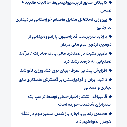
کاپیتان سابق از پرسپولیسی‌ها حلالیت طلبید +
عکس
پیروزی استقلال مقابل همنام خوزستانی در دیداری
تدارکاتی
بازدید سرپرست فدراسیون پارادوومیدانی از
دومین اردوی تیم ملی مردان
تغییر مثبت در عملکرد مالی بانک صادرات / درآمد
عملیاتی ۸۰ درصد رشد کرد
افزایش پلکانی تعرفه بهای برق کشاورزی لغو شد
تاکید ایران و قرقیزستان بر گسترش همکاری‌های
تجاری و معدنی
قالیباف: انتشار اخبار جعلی توسط ترامپ یک
استراتژی شکست خورده است
محسن رضایی: اجازه باز شدن مسیر دوم در تنگه
هرمز را نخواهیم داد