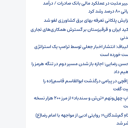
ییر مثبت در عملکرد مالی بانک صادرات / درآمد
رصد رشد کرد
زایش پلکانی تعرفه بهای برق کشاورزی لغو شد
کید ایران و قرقیزستان بر گسترش همکاری‌های تجاری
دنی
لیباف: انتشار اخبار جعلی توسط ترامپ یک استراتژی
 خورده است
سن رضایی: اجازه باز شدن مسیر دوم در تنگه هرمز را
یم داد
اقچی در پیامی درگذشت ابوالقاسم قاسم‌زاده را
ت گفت
چاپ چهل‌ونهم «تن‌تن و سندباد» از مرز ۲۰۰ هزار نسخه
ت
هِ گم‌شدگان»؛ روایتی ادبی از مواجهه با امام رضا(ع)
ر شد