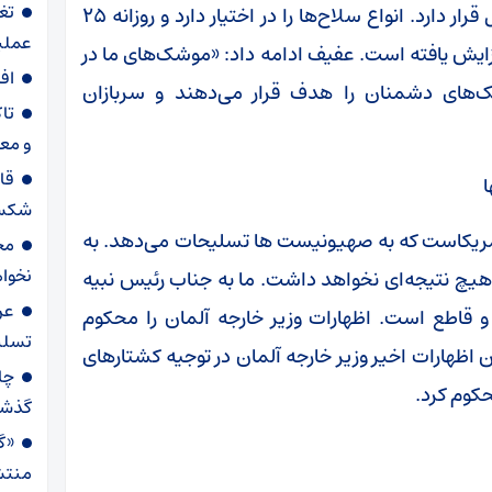
تغ
افزود که مقاومت در بهترین حالت و آمادگی کامل قرار دارد. انواع سلاح‌ها را در اختیار دارد و روزانه ۲۵
عملیاتی ۸۰ د
ایش یافته است. عفیف ادامه داد: «موشک‌های ما در
اف
ک‌های دشمنان را هدف قرار می‌دهند و سربازان
تا
و مع
قا
ا
شکست
آمریکاست که به صهیونیست ها تسلیحات می‌دهد. به
مح
نخواه
 هیچ نتیجه‌ای نخواهد داشت. ما به جناب رئیس نبیه
عر
و قاطع است. اظهارات وزیر خارجه آلمان را محکوم
تسلی
اظهارات اخیر وزیر خارجه آلمان در توجیه کشتارهای
حکوم کرد.
گذش
«گا
منتش