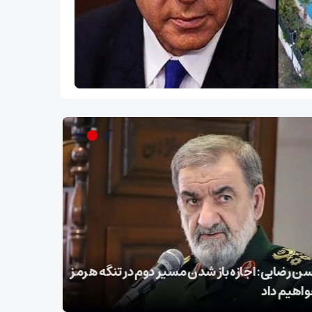
 رضایی: اجازه باز شدن مسیر دوم در تنگه هرمز
عراقچی در 
واهیم داد
تسلیت گف