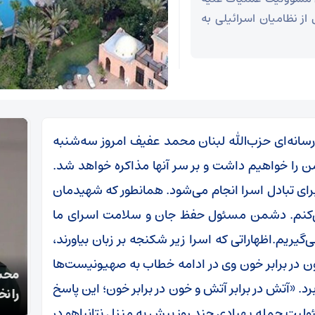
 از نظامیان اسرائیلی به
سانه‌ای حزب‌الله لبنان محمد عفیف امروز سه‌شنبه
 را خواهیم داشت و بر سر آنها مذاکره خواهد شد.
ای تبادل اسرا انجام می‌شود. همانطور که شهیدمان
 نمی‌کنم. دشمن مسئول حفظ جان و سلامت اسرای ما
یریم.اظهاراتی که اسرا زیر شکنجه بر زبان بیاورند،
ون در برابر خون وی در ادامه خطاب به صهیونیست‌ها
قالیباف: انتشار اخبار جعلی توسط ترامپ یک
محسن
رد. «آتش در برابر آتش و خون در برابر خون؛ این پاسخ
استراتژی شکست خورده است
را نخ
لیت حمله پهپادی چند روز پیش به منزل نتانیاهو در