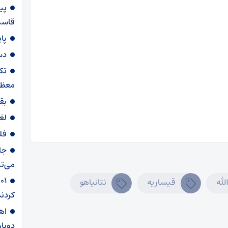
پی
قاسم‌
پا
دس
تک
معظم
بق
لغ
فل
جا
می‌تپ
لله
قیساریه
نتانیاهو
کردند
دوبار