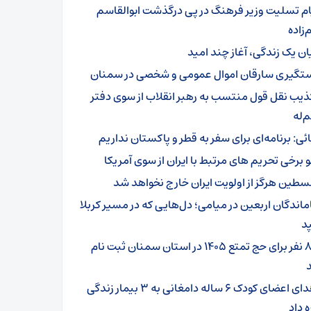
ام تسلیت وزیر فرهنگ در پی درگذشت ابوالقاسم
زاده
یان یک زندگی، آغاز چند امید
تگیری سارقان اموال عمومی و شخصی در سمنان
ذیب نقل قول منتسب به رهبر انقلاب از سوی دفتر
‌له
ائی: برنامه‌ای برای سفر به قطر و پاکستان نداریم
و برخی تحریم های مرتبط با ایران از سوی آمریکا
سطین هرگز از اولویت ایران خارج نخواهد شد
ماندگان اربعین در میامی؛ دل‌هایی که در مسیر کربلا
د
۸۰۱ نفر برای حج تمتع ۱۴۰۵ در استان سمنان ثبت نام
اهدای اعضای کودک ۶ ساله دامغانی به ۳ بیمار زندگی
ه داد