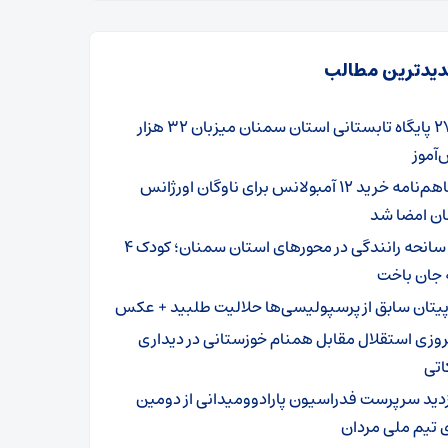
یدترین مطالب
۲۷۹ پایگاه تابستانی استان سمنان میزبان ۳۲ هزار
آموز
تفاهم‌نامه خرید ۱۲ آمبولانس برای ناوگان اورژانس
ن امضا شد
۳ سانحه رانندگی در محورهای استان سمنان؛ کودک ۴
 جان باخت
پیتان سابق از پرسپولیسی‌ها حلالیت طلبید + عکس
روزی استقلال مقابل همنام خوزستانی در دیداری
اتی
زدید سرپرست فدراسیون پارادوومیدانی از دومین
 تیم ملی مردان