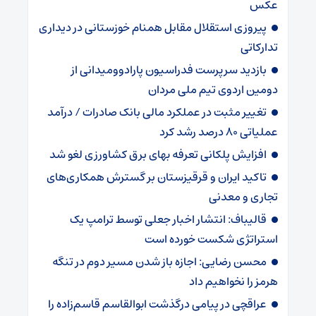
عکس
پیروزی استقلال مقابل همنام خوزستانی در دیداری
تدارکاتی
بازدید سرپرست فدراسیون پارادوومیدانی از
دومین اردوی تیم ملی مردان
تغییر مثبت در عملکرد مالی بانک صادرات / درآمد
عملیاتی ۸۰ درصد رشد کرد
افزایش پلکانی تعرفه بهای برق کشاورزی لغو شد
تاکید ایران و قرقیزستان بر گسترش همکاری‌های
تجاری و معدنی
قالیباف: انتشار اخبار جعلی توسط ترامپ یک
استراتژی شکست خورده است
محسن رضایی: اجازه باز شدن مسیر دوم در تنگه
هرمز را نخواهیم داد
عراقچی در پیامی درگذشت ابوالقاسم قاسم‌زاده را