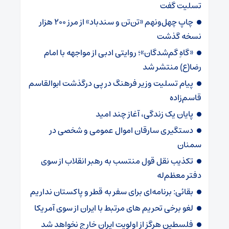
تسلیت گفت
چاپ چهل‌ونهم «تن‌تن و سندباد» از مرز ۲۰۰ هزار
نسخه گذشت
«گاهِ گم‌شدگان»؛ روایتی ادبی از مواجهه با امام
رضا(ع) منتشر شد
پیام تسلیت وزیر فرهنگ در پی درگذشت ابوالقاسم
قاسم‌زاده
پایان یک زندگی، آغاز چند امید
دستگیری سارقان اموال عمومی و شخصی در
سمنان
تکذیب نقل قول منتسب به رهبر انقلاب از سوی
دفتر معظم‌له
بقائی: برنامه‌ای برای سفر به قطر و پاکستان نداریم
لغو برخی تحریم های مرتبط با ایران از سوی آمریکا
فلسطین هرگز از اولویت ایران خارج نخواهد شد