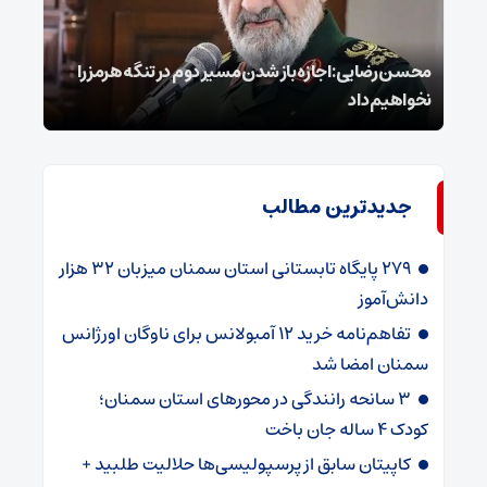
محسن رضایی: اجازه باز شدن مسیر دوم در تنگه هرمز را
عراق
نخواهیم داد
گفت
جدیدترین مطالب
۲۷۹ پایگاه تابستانی استان سمنان میزبان ۳۲ هزار
دانش‌آموز
تفاهم‌نامه خرید ۱۲ آمبولانس برای ناوگان اورژانس
سمنان امضا شد
۳ سانحه رانندگی در محورهای استان سمنان؛
کودک ۴ ساله جان باخت
کاپیتان سابق از پرسپولیسی‌ها حلالیت طلبید +