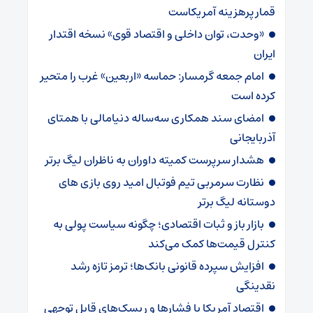
قمار پرهزینه آمریکاست
«وحدت، توان داخلی و اقتصاد قوی» نسخه اقتدار
ایران
امام جمعه گرمسار: حماسه «اربعین» غرب را متحیر
کرده است
امضای سند همکاری سه‌ساله دنیامالی با همتای
آذربایجانی
هشدار سرپرست ‌کمیته داوران به ناظران لیگ برتر
نظارت سرمربی تیم‌ فوتبال امید روی بازی های
دوستانه لیگ برتر
بازار باز و ثبات اقتصادی؛ چگونه سیاست پولی به
کنترل قیمت‌ها کمک می‌کند
افزایش سپرده قانونی بانک‌ها؛ ترمز تازه رشد
نقدینگی
اقتصاد آمریکا با فشارها و ریسک‌های قابل توجهی