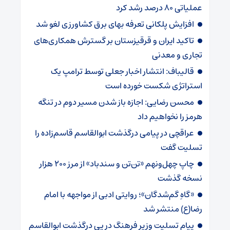
عملیاتی ۸۰ درصد رشد کرد
افزایش پلکانی تعرفه بهای برق کشاورزی لغو شد
تاکید ایران و قرقیزستان بر گسترش همکاری‌های
تجاری و معدنی
قالیباف: انتشار اخبار جعلی توسط ترامپ یک
استراتژی شکست خورده است
محسن رضایی: اجازه باز شدن مسیر دوم در تنگه
هرمز را نخواهیم داد
عراقچی در پیامی درگذشت ابوالقاسم قاسم‌زاده را
تسلیت گفت
چاپ چهل‌ونهم «تن‌تن و سندباد» از مرز ۲۰۰ هزار
نسخه گذشت
«گاهِ گم‌شدگان»؛ روایتی ادبی از مواجهه با امام
رضا(ع) منتشر شد
پیام تسلیت وزیر فرهنگ در پی درگذشت ابوالقاسم