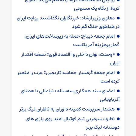
کربلا از نگاه یک مسیحی
معاون وزیر ارشاد: خبرنگاران نگذاشتند روایت ایران
در هیاهوی جنگ گم شود
امام جمعه دیباج: حمله به زیرساخت‌های ایران،
قمار پرهزینه آمریکاست
«وحدت، توان داخلی و اقتصاد قوی» نسخه اقتدار
ایران
امام جمعه گرمسار: حماسه «اربعین» غرب را متحیر
کرده است
امضای سند همکاری سه‌ساله دنیامالی با همتای
آذربایجانی
هشدار سرپرست ‌کمیته داوران به ناظران لیگ برتر
نظارت سرمربی تیم‌ فوتبال امید روی بازی های
دوستانه لیگ برتر