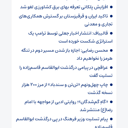
افزایش پلکانی تعرفه بهای برق کشاورزی لغو شد
تاکید ایران و قرقیزستان بر گسترش همکاری‌های
تجاری و معدنی
قالیباف: انتشار اخبار جعلی توسط ترامپ یک
استراتژی شکست خورده است
محسن رضایی: اجازه باز شدن مسیر دوم در تنگه
هرمز را نخواهیم داد
عراقچی در پیامی درگذشت ابوالقاسم قاسم‌زاده را
تسلیت گفت
چاپ چهل‌ونهم «تن‌تن و سندباد» از مرز ۲۰۰ هزار
نسخه گذشت
«گاهِ گم‌شدگان»؛ روایتی ادبی از مواجهه با امام
رضا(ع) منتشر شد
پیام تسلیت وزیر فرهنگ در پی درگذشت ابوالقاسم
قاسم‌زاده