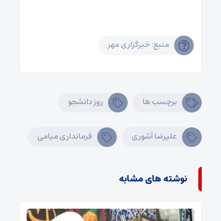
منبع: خبرگزاری مهر
برچسب ها
روز دانشجو
علیرضا آشوری
فرمانداری میامی
نوشته های مشابه