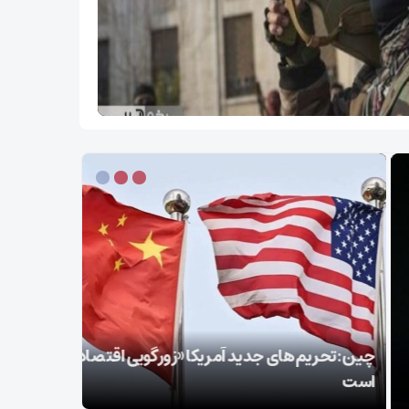
سپاه: ️
 تحریم‌های جدید آمریکا «زورگویی اقتصادی»
توطئه خلع
است