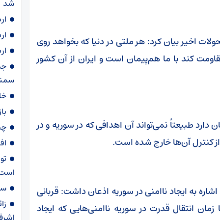
شد
ار
ار
لات اخیر بیان کرد: هر ملتی در دنیا که بخواهد روی
ار
اومت کند با ما هم‌پیمان است و ایران از آن کشور
سمنا
خا
با
دارد طبیعتاً نمی‌تواند آن اهدافی که در سوریه و در
چی
از کنترل آن‌ها خارج شده است.
اف
تو
است
سهمیه ۶۰ لی
اره به ایجاد ناامنی در سوریه اذعان داشت: قربانی
زا
مان انتقال قدرت در سوریه ناامنی‌هایی که ایجاد
اشرف