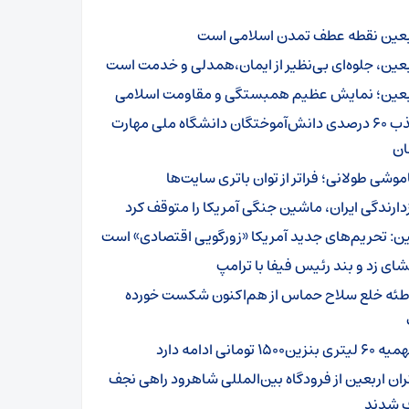
بعین نقطه عطف تمدن اسلامی است
بعین، جلوه‌ای بی‌نظیر از ایمان،همدلی و خدمت است
بعین؛ نمایش عظیم همبستگی و مقاومت اسلامی
جذب ۶۰ درصدی دانش‌آموختگان دانشگاه ملی مهارت
ن
موشی طولانی؛ فراتر از توان باتری سایت‌ها
زدارندگی ایران، ماشین جنگی آمریکا را متوقف کرد
ن: تحریم‌های جدید آمریکا «زورگویی اقتصادی» است
شای زد و بند رئیس فیفا با ترامپ
طئه خلع سلاح حماس از هم‌اکنون شکست خورده
تری بنزین۱۵۰۰ تومانی ادامه دارد
ئران اربعین از فرودگاه بین‌المللی شاهرود راهی نجف
 شدند