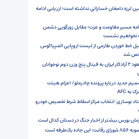
ین لرزه دامغان خساراتی نداشته است؛ ارزیابی ادامه
امه مسیر مقاومت و عزت؛ مقابل زورگویی دشمن
نخواهیم نشست
یل خط خوردن طارمی از لیست اروپایی المپیاکوس
ص شد
صعود ۲ آزادکار ایران به فینال پنج وزن دوم نوجوانان
میم جدید درباره پرونده چادرملو/ اعزام هیئت
 به AFC
اد نوسازی: انتخاب مرکز اسقاط شرط تخصیص خودرو
مان بورس بیشتر از اخبار جنگ در دستان کدال است
ای رقابت؛ این جاده یک‌طرفه است