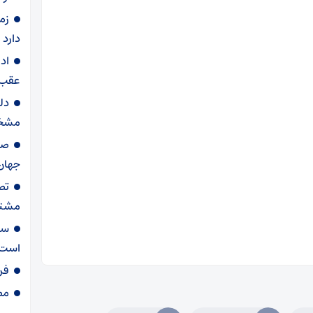
زم
دارد
اد
عقب 
دل
مشخ
جهان
تص
مشترک
ست
است
فر
مصوبه ۸۵۶ شور