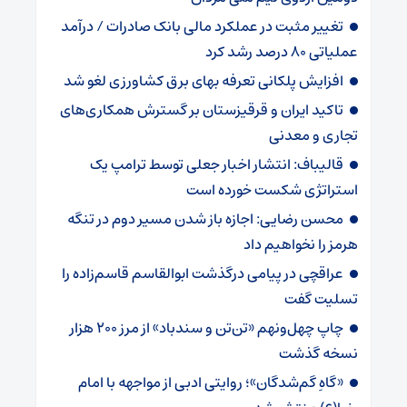
تغییر مثبت در عملکرد مالی بانک صادرات / درآمد
عملیاتی ۸۰ درصد رشد کرد
افزایش پلکانی تعرفه بهای برق کشاورزی لغو شد
تاکید ایران و قرقیزستان بر گسترش همکاری‌های
تجاری و معدنی
قالیباف: انتشار اخبار جعلی توسط ترامپ یک
استراتژی شکست خورده است
محسن رضایی: اجازه باز شدن مسیر دوم در تنگه
هرمز را نخواهیم داد
عراقچی در پیامی درگذشت ابوالقاسم قاسم‌زاده را
تسلیت گفت
چاپ چهل‌ونهم «تن‌تن و سندباد» از مرز ۲۰۰ هزار
نسخه گذشت
«گاهِ گم‌شدگان»؛ روایتی ادبی از مواجهه با امام