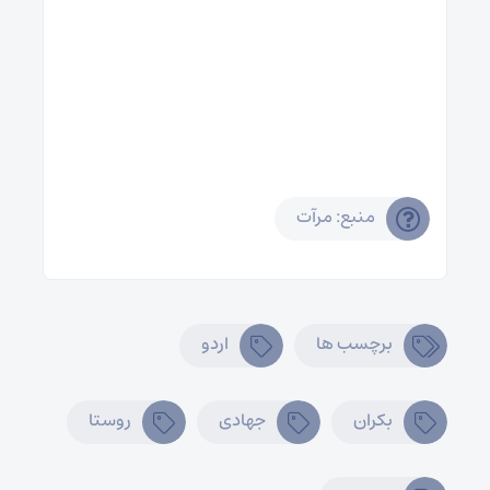
منبع: مرآت
برچسب ها
اردو
بکران
جهادی
روستا