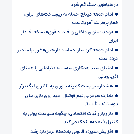
در هیاهوی جنگ گم شود
امام جمعه دیباج: حمله به زیرساخت‌های ایران،
قمار پرهزینه آمریکاست
«وحدت، توان داخلی و اقتصاد قوی» نسخه اقتدار
ایران
امام جمعه گرمسار: حماسه «اربعین» غرب را متحیر
کرده است
امضای سند همکاری سه‌ساله دنیامالی با همتای
آذربایجانی
هشدار سرپرست ‌کمیته داوران به ناظران لیگ برتر
نظارت سرمربی تیم‌ فوتبال امید روی بازی های
دوستانه لیگ برتر
بازار باز و ثبات اقتصادی؛ چگونه سیاست پولی به
کنترل قیمت‌ها کمک می‌کند
افزایش سپرده قانونی بانک‌ها؛ ترمز تازه رشد