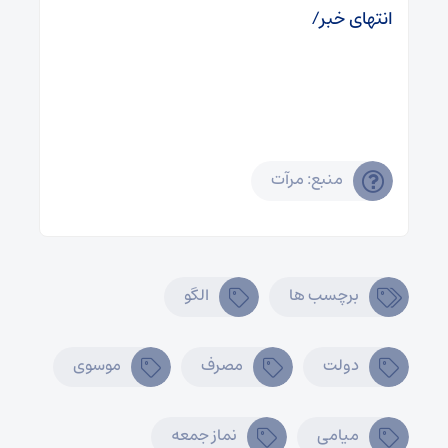
انتهای خبر/
منبع: مرآت
برچسب ها
الگو
دولت
مصرف
موسوی
میامی
نماز جمعه