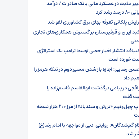
ییر مثبت در عملکرد مالی بانک صادرات / درآمد
رصد رشد کرد
زایش پلکانی تعرفه بهای برق کشاورزی لغو شد
کید ایران و قرقیزستان بر گسترش همکاری‌های تجاری
دنی
لیباف: انتشار اخبار جعلی توسط ترامپ یک استراتژی
 خورده است
سن رضایی: اجازه باز شدن مسیر دوم در تنگه هرمز را
یم داد
اقچی در پیامی درگذشت ابوالقاسم قاسم‌زاده را
ت گفت
چاپ چهل‌ونهم «تن‌تن و سندباد» از مرز ۲۰۰ هزار نسخه
ت
هِ گم‌شدگان»؛ روایتی ادبی از مواجهه با امام رضا(ع)
ر شد