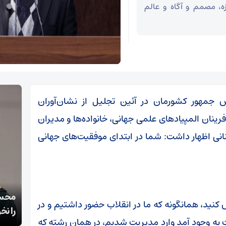
ه، مصمم و آگاه و عالم
جمهور کشورمان در آئین تجلیل از نشان‌آوران
 با تبریک به افتخارآفرینان المپیادهای علمی جهانی، خانواده‌ها و مدیران
انی اظهار داشت: شما در ابتدای موفقیت‌های جهانی
قالیباف: انتشار اخبار جعلی توسط ترامپ یک
محسن
نید، همانگونه که ما در انقلاب حضور داشتیم و در
استراتژی شکست خورده است
را نخ
به وجود آمد وارد مدیریت شدیم، در همان رشته که