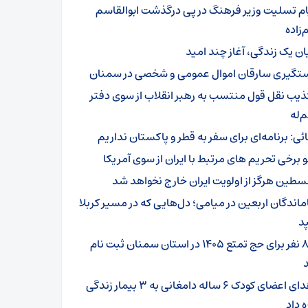
ام تسلیت وزیر فرهنگ در پی درگذشت ابوالقاسم
زاده
یان یک زندگی، آغاز چند امید
تگیری سارقان اموال عمومی و شخصی در سمنان
ذیب نقل قول منتسب به رهبر انقلاب از سوی دفتر
‌له
ائی: برنامه‌ای برای سفر به قطر و پاکستان نداریم
و برخی تحریم های مرتبط با ایران از سوی آمریکا
سطین هرگز از اولویت ایران خارج نخواهد شد
ماندگان اربعین در میامی؛ دل‌هایی که در مسیر کربلا
د
۸۰۱ نفر برای حج تمتع ۱۴۰۵ در استان سمنان ثبت نام
اهدای اعضای کودک ۶ ساله دامغانی به ۳ بیمار زندگی
ه داد