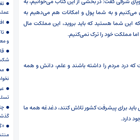
وپای شرقی گفت: در بخشی از این کتاب می‌خوانیم، به
تغ
ن می‌کنیم و به شما پول و امکانات هم می‌دهیم به
عملیاتی ۸۰ د
اف
 که این شما هستید که باید بروید، این مملکت مال
تا
اما مملکت خود را ترک نمی‌کنیم.
و مع
قا
شکست
 که درد مردم را داشته باشند و علم، دانش و همه
مح
نخواه
عر
تسلی
 باید برای پیشرفت کشور تلاش کنند، دغدغه همه ما
گذش
ود دارد.
«گا
منتش