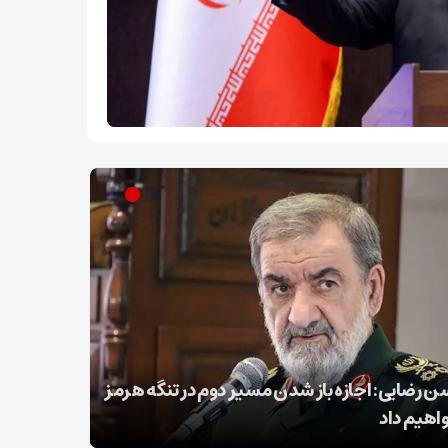
 رضایی: اجازه باز شدن مسیر دوم در تنگه هرمز
عراقچی در 
واهیم داد
تسلیت گف