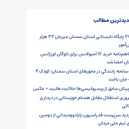
یدترین مطالب
۲۷۹ پایگاه تابستانی استان سمنان میزبان ۳۲ هزار
آموز
تفاهم‌نامه خرید ۱۲ آمبولانس برای ناوگان اورژانس
ن امضا شد
۳ سانحه رانندگی در محورهای استان سمنان؛ کودک ۴
 جان باخت
پیتان سابق از پرسپولیسی‌ها حلالیت طلبید + عکس
روزی استقلال مقابل همنام خوزستانی در دیداری
اتی
زدید سرپرست فدراسیون پارادوومیدانی از دومین
 تیم ملی مردان