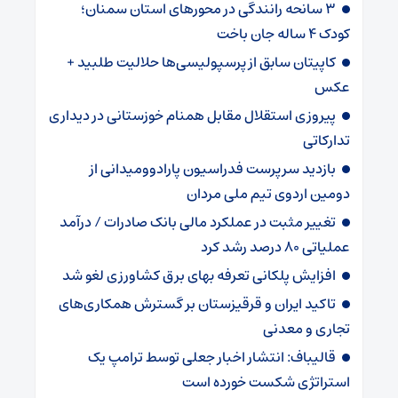
۳ سانحه رانندگی در محورهای استان سمنان؛
کودک ۴ ساله جان باخت
کاپیتان سابق از پرسپولیسی‌ها حلالیت طلبید +
عکس
پیروزی استقلال مقابل همنام خوزستانی در دیداری
تدارکاتی
بازدید سرپرست فدراسیون پارادوومیدانی از
دومین اردوی تیم ملی مردان
تغییر مثبت در عملکرد مالی بانک صادرات / درآمد
عملیاتی ۸۰ درصد رشد کرد
افزایش پلکانی تعرفه بهای برق کشاورزی لغو شد
تاکید ایران و قرقیزستان بر گسترش همکاری‌های
تجاری و معدنی
قالیباف: انتشار اخبار جعلی توسط ترامپ یک
استراتژی شکست خورده است