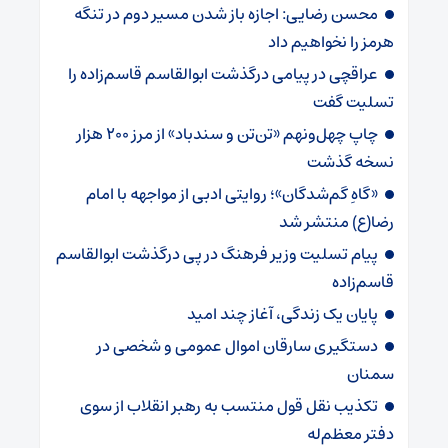
محسن رضایی: اجازه باز شدن مسیر دوم در تنگه
هرمز را نخواهیم داد
عراقچی در پیامی درگذشت ابوالقاسم قاسم‌زاده را
تسلیت گفت
چاپ چهل‌ونهم «تن‌تن و سندباد» از مرز ۲۰۰ هزار
نسخه گذشت
«گاهِ گم‌شدگان»؛ روایتی ادبی از مواجهه با امام
رضا(ع) منتشر شد
پیام تسلیت وزیر فرهنگ در پی درگذشت ابوالقاسم
قاسم‌زاده
پایان یک زندگی، آغاز چند امید
دستگیری سارقان اموال عمومی و شخصی در
سمنان
تکذیب نقل قول منتسب به رهبر انقلاب از سوی
دفتر معظم‌له