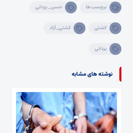
برچسب ها
حسن_ یزدانی
کشتی
کشتی_آزاد
یزدانی
نوشته های مشابه