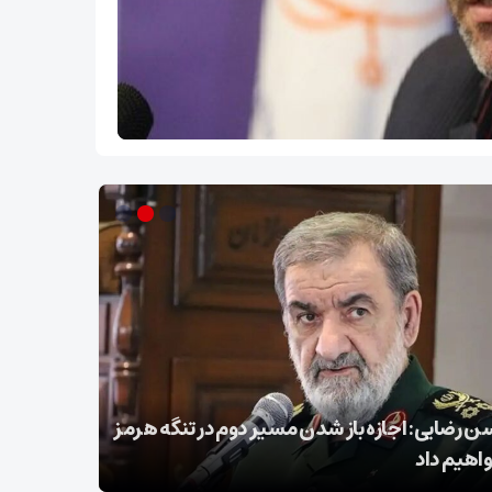
 رضایی: اجازه باز شدن مسیر دوم در تنگه هرمز
عراقچی در 
واهیم داد
تسلیت گف