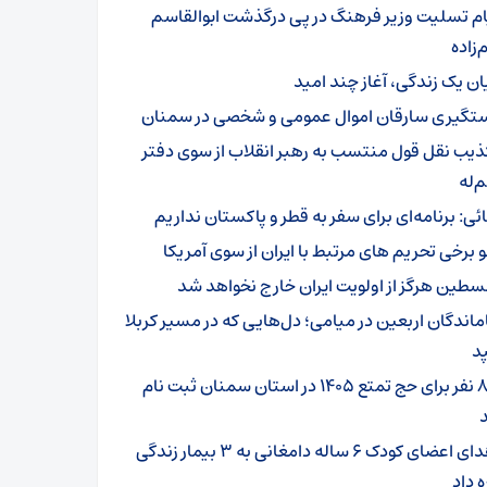
ام تسلیت وزیر فرهنگ در پی درگذشت ابوالقاسم
زاده
یان یک زندگی، آغاز چند امید
تگیری سارقان اموال عمومی و شخصی در سمنان
ذیب نقل قول منتسب به رهبر انقلاب از سوی دفتر
‌له
ائی: برنامه‌ای برای سفر به قطر و پاکستان نداریم
و برخی تحریم های مرتبط با ایران از سوی آمریکا
سطین هرگز از اولویت ایران خارج نخواهد شد
ماندگان اربعین در میامی؛ دل‌هایی که در مسیر کربلا
د
۸۰۱ نفر برای حج تمتع ۱۴۰۵ در استان سمنان ثبت نام
اهدای اعضای کودک ۶ ساله دامغانی به ۳ بیمار زندگی
ه داد