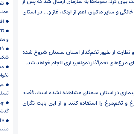
ی گرفته شد، بیان کرد: نمونه‌ها به سازمان ارسال شد که پس از
تغ
انگی و سایر ماکیان اعم از اردک، غاز و… در استان
عملیاتی ۸۰ د
اف
تا
و مع
قا
و نظارت از طیور تخم‌گذار استان سمنان شروع شده
شکست
 مرغ‌های تخم‌گذار نمونه‌برداری انجام خواهد شد.
مح
نخواه
عر
 بیماری در استان سمنان مشاهده نشده است، گفت:
تسلی
 و تخم‌مرغ را استفاده کنند و از این بابت نگران
گذش
«گا
منتش