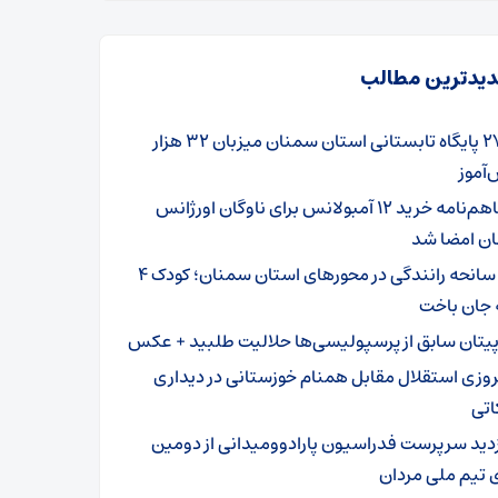
یدترین مطالب
۲۷۹ پایگاه تابستانی استان سمنان میزبان ۳۲ هزار
آموز
تفاهم‌نامه خرید ۱۲ آمبولانس برای ناوگان اورژانس
ن امضا شد
۳ سانحه رانندگی در محورهای استان سمنان؛ کودک ۴
 جان باخت
پیتان سابق از پرسپولیسی‌ها حلالیت طلبید + عکس
روزی استقلال مقابل همنام خوزستانی در دیداری
اتی
زدید سرپرست فدراسیون پارادوومیدانی از دومین
 تیم ملی مردان