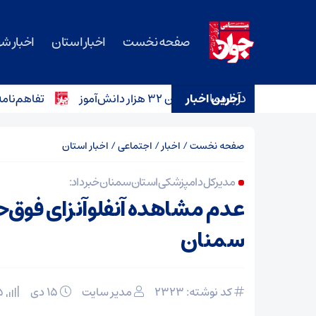
صفحه نخست
اخبار استان
اخبار ش
درباره ما
آخرین اخبار
تفاهم‌نامه خرید ۱۲ آمبولانس برای ناوگان اورژانس سمنان امضا 
صفحه نخست
/
اخبار
/
اجتماعی
/
اخبار استان
مدیرکل دامپزشکی استان سمنان خبر داد:
عدم مشاهده آنفلوآنزای فوق‌حا
سمنان
کد نوشته: 2323
مدیر سایت
۱۵ دی
115 بازدید