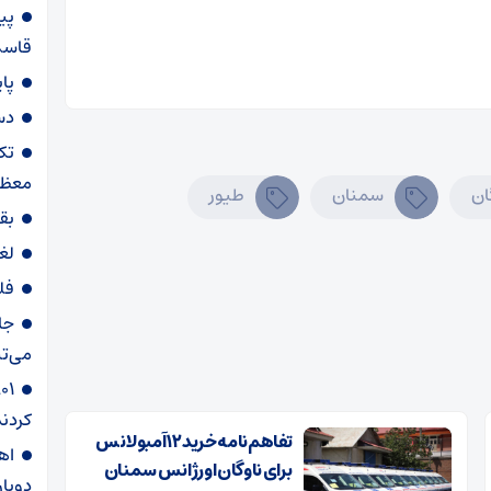
پی
قاسم‌
پا
دس
تک
معظم
ان
سمنان
طیور
بق
لغ
فل
جا
می‌تپ
کردند
تفاهم‌نامه خرید ۱۲ آمبولانس
برای ناوگان اورژانس سمنان
دوبار