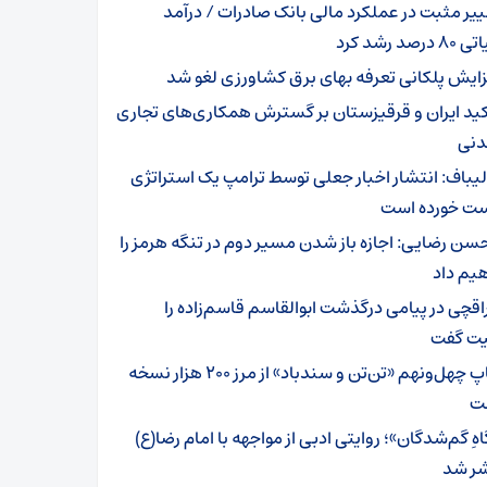
ییر مثبت در عملکرد مالی بانک صادرات / درآمد
رصد رشد کرد
زایش پلکانی تعرفه بهای برق کشاورزی لغو شد
کید ایران و قرقیزستان بر گسترش همکاری‌های تجاری
دنی
لیباف: انتشار اخبار جعلی توسط ترامپ یک استراتژی
 خورده است
سن رضایی: اجازه باز شدن مسیر دوم در تنگه هرمز را
یم داد
اقچی در پیامی درگذشت ابوالقاسم قاسم‌زاده را
ت گفت
چاپ چهل‌ونهم «تن‌تن و سندباد» از مرز ۲۰۰ هزار نسخه
ت
هِ گم‌شدگان»؛ روایتی ادبی از مواجهه با امام رضا(ع)
ر شد