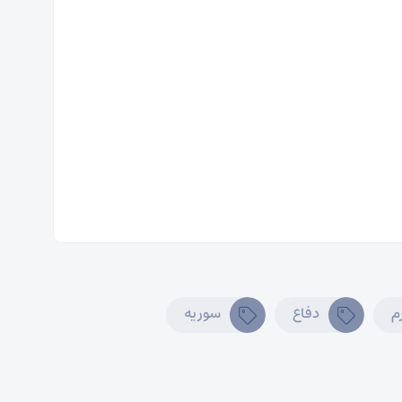
م
دفاع
سوریه