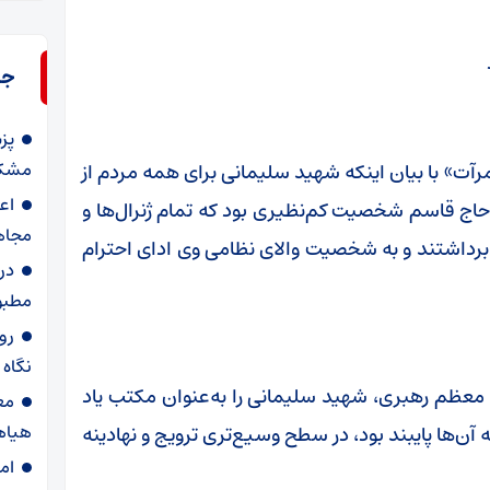
جد
پز
مشکل
رآت» با بیان اینکه شهید سلیمانی برای همه مردم از
اع
اج قاسم شخصیت کم‌نظیری بود که تمام ژنرال‌ها و
مجاه
 برداشتند و به شخصیت والای نظامی وی ادای احترام
در
مطبو
روا
نگاه
م معظم رهبری، شهید سلیمانی را به‌عنوان مکتب یاد
مع
هیاه
آن‌ها پایبند بود، در سطح وسیع‌تری ترویج و نهادینه
ام