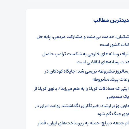
یدترین مطالب
شکیان: خدمت بی‌منت و مشارکت مردمی، پایه حل
ات کشور است
تراف رسانه‌های خارجی به شکست ترامپ حاصل
دت رسانه‌های انقلابی است
 سالروز مشروطه بررسی شد: جایگاه کودکان در
عات پیشامشروطه
یتی که معادلات کربلا را به هم می‌زند/ بانوی کربلا از
 یک مسیحی
اون وزیر ارشاد: خبرنگاران نگذاشتند روایت ایران در
وی جنگ گم شود
ام جمعه دیباج: حمله به زیرساخت‌های ایران، قمار