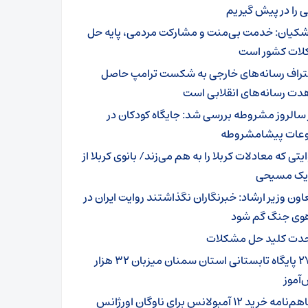
 را در پیش گیریم
شکیان: خدمت بی‌منت و مشارکت مردمی، پایه حل
ات کشور است
تراف رسانه‌های خارجی به شکست ترامپ حاصل
دت رسانه‌های انقلابی است
 سالروز مشروطه بررسی شد: جایگاه کودکان در
عات پیشامشروطه
یتی که معادلات کربلا را به هم می‌زند/ بانوی کربلا از
 یک مسیحی
اون وزیر ارشاد: خبرنگاران نگذاشتند روایت ایران در
وی جنگ گم شود
دت کلید حل مشکلات
۲۷۹ پایگاه تابستانی استان سمنان میزبان ۳۲ هزار
آموز
تفاهم‌نامه خرید ۱۲ آمبولانس برای ناوگان اورژانس