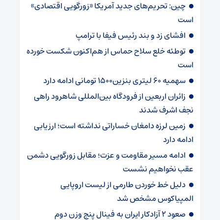
چین: تحریم‌های جدید آمریکا «زورگویی اقتصادی»
است
افشای زد و بند رئیس فیفا با ترامپ
توطئه خلع سلاح حماس از هم‌اکنون شکست خورده
است
سهمیه ۶۰ لیتری بنزین۱۵۰۰ تومانی ادامه دارد
زائران اربعین از فرودگاه بین‌المللی شاهرود راهی
نجف اشرف شدند
زمین لرزه دامغان خساراتی نداشته است؛ ارزیابی
ادامه دارد
ادامه مسیر مقاومت و عزت؛ مقابل زورگویی دشمن
عقب نخواهیم نشست
دلیل خط خوردن طارمی از لیست اروپایی
المپیاکوس مشخص شد
صعود ۲ آزادکار ایران به فینال پنج وزن دوم