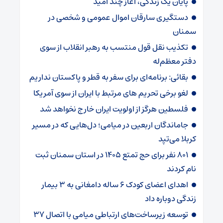
پایان یک زندگی، آغاز چند امید
دستگیری سارقان اموال عمومی و شخصی در
سمنان
تکذیب نقل قول منتسب به رهبر انقلاب از سوی
دفتر معظم‌له
بقائی: برنامه‌ای برای سفر به قطر و پاکستان نداریم
لغو برخی تحریم های مرتبط با ایران از سوی آمریکا
فلسطین هرگز از اولویت ایران خارج نخواهد شد
جاماندگان اربعین در میامی؛ دل‌هایی که در مسیر
کربلا می‌تپد
۸۰۱ نفر برای حج تمتع ۱۴۰۵ در استان سمنان ثبت
نام کردند
اهدای اعضای کودک ۶ ساله دامغانی به ۳ بیمار
زندگی دوباره داد
توسعه زیرساخت‌های ارتباطی میامی با اتصال ۳۷