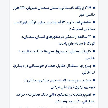
۲۷۹ پایگاه تابستانی استان سمنان میزبان ۳۲ هزار
دانش‌آموز
تفاهم‌نامه خرید ۱۲ آمبولانس برای ناوگان اورژانس
سمنان امضا شد
۳ سانحه رانندگی در محورهای استان سمنان؛
کودک ۴ ساله جان باخت
کاپیتان سابق از پرسپولیسی‌ها حلالیت طلبید +
عکس
پیروزی استقلال مقابل همنام خوزستانی در دیداری
تدارکاتی
بازدید سرپرست فدراسیون پارادوومیدانی از
دومین اردوی تیم ملی مردان
تغییر مثبت در عملکرد مالی بانک صادرات / درآمد
عملیاتی ۸۰ درصد رشد کرد