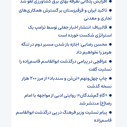
افزایش پلکانی تعرفه بهای برق کشاورزی لغو شد
تاکید ایران و قرقیزستان بر گسترش همکاری‌های
تجاری و معدنی
قالیباف: انتشار اخبار جعلی توسط ترامپ یک
استراتژی شکست خورده است
محسن رضایی: اجازه باز شدن مسیر دوم در تنگه
هرمز را نخواهیم داد
عراقچی در پیامی درگذشت ابوالقاسم قاسم‌زاده را
تسلیت گفت
چاپ چهل‌ونهم «تن‌تن و سندباد» از مرز ۲۰۰ هزار
نسخه گذشت
«گاهِ گم‌شدگان»؛ روایتی ادبی از مواجهه با امام
رضا(ع) منتشر شد
پیام تسلیت وزیر فرهنگ در پی درگذشت ابوالقاسم
قاسم‌زاده