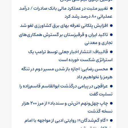
تغییر مثبت در عملکرد مالی بانک صادرات / درآمد
عملیاتی ۸۰ درصد رشد کرد
افزایش پلکانی تعرفه بهای برق کشاورزی لغو شد
تاکید ایران و قرقیزستان بر گسترش همکاری‌های
تجاری و معدنی
قالیباف: انتشار اخبار جعلی توسط ترامپ یک
استراتژی شکست خورده است
محسن رضایی: اجازه باز شدن مسیر دوم در تنگه
هرمز را نخواهیم داد
عراقچی در پیامی درگذشت ابوالقاسم قاسم‌زاده را
تسلیت گفت
چاپ چهل‌ونهم «تن‌تن و سندباد» از مرز ۲۰۰ هزار
نسخه گذشت
«گاهِ گم‌شدگان»؛ روایتی ادبی از مواجهه با امام