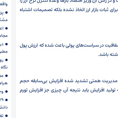
 در رأس آن وزیر اقتصاد بارها وعده کنترل نرخ ارز را
واقعی
رای ثبات بازار ارز اتخاذ نشده بلکه تصمیمات اشتباه
پز
مشکل
اع
مجاه
در
شفافیت در سیاست‌های پولی باعث شده که ارزش پول
مطبو
اشته باشد.
روا
نگاه
مع
وره مدیریت همتی تشدید شده افزایش بی‌سابقه حجم
هیاه
تولید افزایش یابد نتیجه آن چیزی جز افزایش تورم
وح
دانش‌