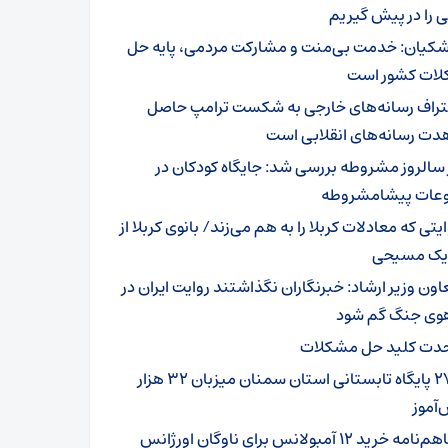
 را در پیش گیریم
شکیان: خدمت بی‌منت و مشارکت مردمی، پایه حل
ات کشور است
تراف رسانه‌های خارجی به شکست ترامپ حاصل
دت رسانه‌های انقلابی است
 سالروز مشروطه بررسی شد: جایگاه کودکان در
عات پیشامشروطه
یتی که معادلات کربلا را به هم می‌زند/ بانوی کربلا از
 یک مسیحی
اون وزیر ارشاد: خبرنگاران نگذاشتند روایت ایران در
وی جنگ گم شود
دت کلید حل مشکلات
۲۷۹ پایگاه تابستانی استان سمنان میزبان ۳۲ هزار
آموز
تفاهم‌نامه خرید ۱۲ آمبولانس برای ناوگان اورژانس