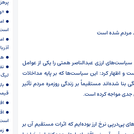
پرهز
«و
ام
است
 مردم شده است
ام
آذربا
هش
د سیاست‌های ارزی عبدالناصر همتی را یکی از عوامل
نظ
 و اظهار کرد: این سیاست‌ها که بر پایه مداخلات
لیگ ب
 بنا شده‌اند مستقیماً بر زندگی روزمره مردم تأثیر
با
قیمت
ی جدی مواجه کرده است.
اف
اق
است
ی پی‌درپی نرخ ارز بوده‌ایم که اثرات مستقیم آن بر
زم