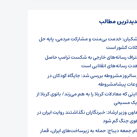
یدترین مطالب
شکیان: خدمت بی‌منت و مشارکت مردمی، پایه حل
ات کشور است
تراف رسانه‌های خارجی به شکست ترامپ حاصل
دت رسانه‌های انقلابی است
 سالروز مشروطه بررسی شد: جایگاه کودکان در
عات پیشامشروطه
یتی که معادلات کربلا را به هم می‌زند/ بانوی کربلا از
 یک مسیحی
اون وزیر ارشاد: خبرنگاران نگذاشتند روایت ایران در
وی جنگ گم شود
ام جمعه دیباج: حمله به زیرساخت‌های ایران، قمار