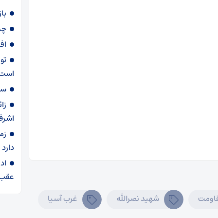
با
چی
اف
تو
است
سهمیه ۶۰ لی
زا
اشرف
زم
دارد
اد
عقب 
اومت
شهید نصرالله
غرب آسیا