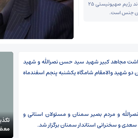
گفت: این کلام مقام معظم رهبری که چندبار فرمودند رژیم صهیونیستی ۲۵
 این جنس است.
داشت مجاهد کبیر شهید سید حسن نصرالله و شهید
ن دو شهید والامقام شامگاه یکشنبه پنجم اسفندماه
نصرالله و مردم بصیر سمنان و مسئولان استانی و
تکذی
سعدی و سخنرانی استاندار سمنان برگزار شد.
دستگیری سارقان اموال عمومی و شخصی در سمنان
معظم