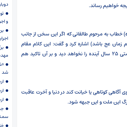
دوبار
جه خواهیم رساند.
و اجر
بر
) خطاب به مرحوم طالقانی که اگر این سخن از جانب
اجرا
م زمان عج باشد) اشاره کرد و گفت: این کلام مقام
بر
معظم رهبری که چندبار فرمودند رژیم صهیونیستی ۲۵ سال آینده را نخواهد دید و بر آن تاکید هم
مهدی
«ش
شد
ار
ار
ی آگاهی کوتاهی یا خیانت کند در دنیا و آخرت عاقبت
ار
بزرگ این ملت و این جبهه شود.
سمنا
خا