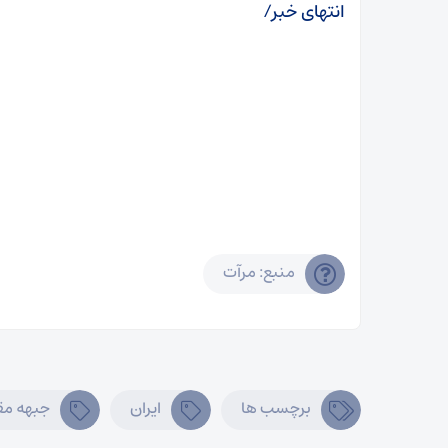
انتهای خبر/
منبع: مرآت
برچسب ها
ایران
جبهه مق