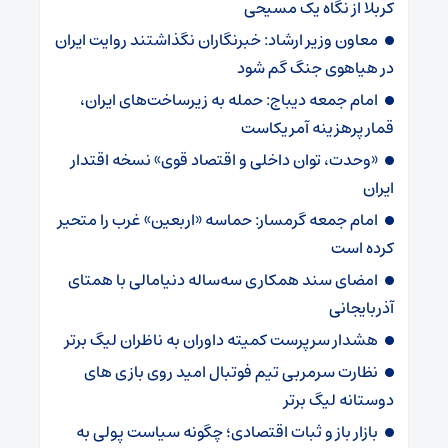
کربلا از نگاه یک مسیحی
معاون وزیر ارشاد: خبرنگاران نگذاشتند روایت ایران
در هیاهوی جنگ گم شود
امام جمعه دیباج: حمله به زیرساخت‌های ایران،
قمار پرهزینه آمریکاست
«وحدت، توان داخلی و اقتصاد قوی» نسخه اقتدار
ایران
امام جمعه گرمسار: حماسه «اربعین» غرب را متحیر
کرده است
امضای سند همکاری سه‌ساله دنیامالی با همتای
آذربایجانی
هشدار سرپرست ‌کمیته داوران به ناظران لیگ برتر
نظارت سرمربی تیم‌ فوتبال امید روی بازی های
دوستانه لیگ برتر
بازار باز و ثبات اقتصادی؛ چگونه سیاست پولی به