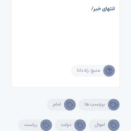
انتهای خبر/
منبع: راه دانا
برچسب ها
امام
اموال
دولت
ریاست