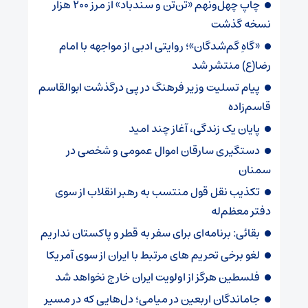
چاپ چهل‌ونهم «تن‌تن و سندباد» از مرز ۲۰۰ هزار
نسخه گذشت
«گاهِ گم‌شدگان»؛ روایتی ادبی از مواجهه با امام
رضا(ع) منتشر شد
پیام تسلیت وزیر فرهنگ در پی درگذشت ابوالقاسم
قاسم‌زاده
پایان یک زندگی، آغاز چند امید
دستگیری سارقان اموال عمومی و شخصی در
سمنان
تکذیب نقل قول منتسب به رهبر انقلاب از سوی
دفتر معظم‌له
بقائی: برنامه‌ای برای سفر به قطر و پاکستان نداریم
لغو برخی تحریم های مرتبط با ایران از سوی آمریکا
فلسطین هرگز از اولویت ایران خارج نخواهد شد
جاماندگان اربعین در میامی؛ دل‌هایی که در مسیر