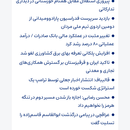
پیروزی استقلال مقابل همنام خوزستانی در دیداری
تدارکاتی
بازدید سرپرست فدراسیون پارادوومیدانی از
دومین اردوی تیم ملی مردان
تغییر مثبت در عملکرد مالی بانک صادرات / درآمد
عملیاتی ۸۰ درصد رشد کرد
افزایش پلکانی تعرفه بهای برق کشاورزی لغو شد
تاکید ایران و قرقیزستان بر گسترش همکاری‌های
تجاری و معدنی
قالیباف: انتشار اخبار جعلی توسط ترامپ یک
استراتژی شکست خورده است
محسن رضایی: اجازه باز شدن مسیر دوم در تنگه
هرمز را نخواهیم داد
عراقچی در پیامی درگذشت ابوالقاسم قاسم‌زاده را
تسلیت گفت