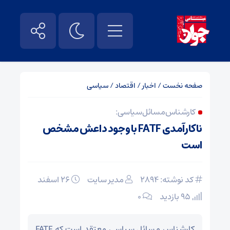
صفحه نخست
/
اخبار
/
اقتصاد
/
سیاسی
کارشناس مسائل سیاسی:
ناکارآمدی FATF با وجود داعش مشخص
است
کد نوشته: 2894
مدیر سایت
۲۶ اسفند
95 بازدید
۰
کارشناس مسائل سیاسی معتقد است که FATF