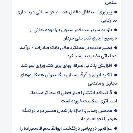
عکس
پیروزی استقلال مقابل همنام خوزستانی در دیداری
تدارکاتی
بازدید سرپرست فدراسیون پارادوومیدانی از
دومین اردوی تیم ملی مردان
تغییر مثبت در عملکرد مالی بانک صادرات / درآمد
عملیاتی ۸۰ درصد رشد کرد
افزایش پلکانی تعرفه بهای برق کشاورزی لغو شد
تاکید ایران و قرقیزستان بر گسترش همکاری‌های
تجاری و معدنی
قالیباف: انتشار اخبار جعلی توسط ترامپ یک
استراتژی شکست خورده است
محسن رضایی: اجازه باز شدن مسیر دوم در تنگه
هرمز را نخواهیم داد
عراقچی در پیامی درگذشت ابوالقاسم قاسم‌زاده را