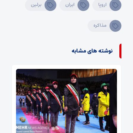
اروپا
ایران
برلین
مذاکره
نوشته های مشابه