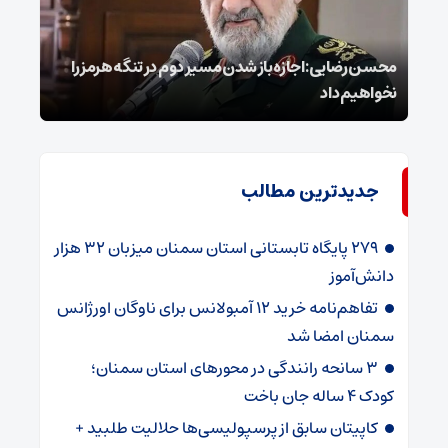
محسن رضایی: اجازه باز شدن مسیر دوم در تنگه هرمز را
عراق
نخواهیم داد
گفت
جدیدترین مطالب
۲۷۹ پایگاه تابستانی استان سمنان میزبان ۳۲ هزار
دانش‌آموز
تفاهم‌نامه خرید ۱۲ آمبولانس برای ناوگان اورژانس
سمنان امضا شد
۳ سانحه رانندگی در محورهای استان سمنان؛
کودک ۴ ساله جان باخت
کاپیتان سابق از پرسپولیسی‌ها حلالیت طلبید +