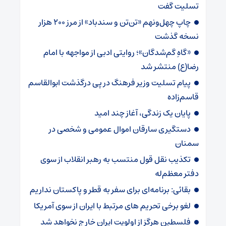
تسلیت گفت
چاپ چهل‌ونهم «تن‌تن و سندباد» از مرز ۲۰۰ هزار
نسخه گذشت
«گاهِ گم‌شدگان»؛ روایتی ادبی از مواجهه با امام
رضا(ع) منتشر شد
پیام تسلیت وزیر فرهنگ در پی درگذشت ابوالقاسم
قاسم‌زاده
پایان یک زندگی، آغاز چند امید
دستگیری سارقان اموال عمومی و شخصی در
سمنان
تکذیب نقل قول منتسب به رهبر انقلاب از سوی
دفتر معظم‌له
بقائی: برنامه‌ای برای سفر به قطر و پاکستان نداریم
لغو برخی تحریم های مرتبط با ایران از سوی آمریکا
فلسطین هرگز از اولویت ایران خارج نخواهد شد