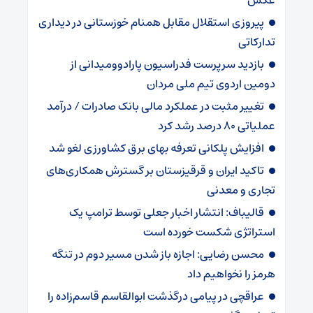
عکس
پیروزی استقلال مقابل همنام خوزستانی در دیداری
تدارکاتی
بازدید سرپرست فدراسیون پارادوومیدانی از
دومین اردوی تیم ملی مردان
تغییر مثبت در عملکرد مالی بانک صادرات / درآمد
عملیاتی ۸۰ درصد رشد کرد
افزایش پلکانی تعرفه بهای برق کشاورزی لغو شد
تاکید ایران و قرقیزستان بر گسترش همکاری‌های
تجاری و معدنی
قالیباف: انتشار اخبار جعلی توسط ترامپ یک
استراتژی شکست خورده است
محسن رضایی: اجازه باز شدن مسیر دوم در تنگه
هرمز را نخواهیم داد
عراقچی در پیامی درگذشت ابوالقاسم قاسم‌زاده را