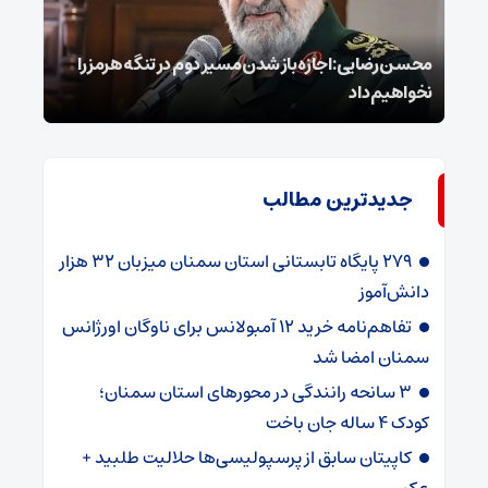
محسن رضایی: اجازه باز شدن مسیر دوم در تنگه هرمز را
عراق
نخواهیم داد
گفت
جدیدترین مطالب
۲۷۹ پایگاه تابستانی استان سمنان میزبان ۳۲ هزار
دانش‌آموز
تفاهم‌نامه خرید ۱۲ آمبولانس برای ناوگان اورژانس
سمنان امضا شد
۳ سانحه رانندگی در محورهای استان سمنان؛
کودک ۴ ساله جان باخت
کاپیتان سابق از پرسپولیسی‌ها حلالیت طلبید +