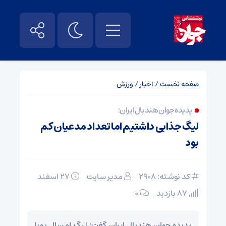
صفحه نخست
/
اخبار
/
ورزش
پدیده جوان هندبال ایران:
لیگ جذابی داشتیم اما تعداد مدعیان کم
بود
کد نوشته: 2908
مدیر سایت
۲۷ اسفند
87 بازدید
۰
پدیده جوان هندبال ایران گفت: لیگ امسال پویا