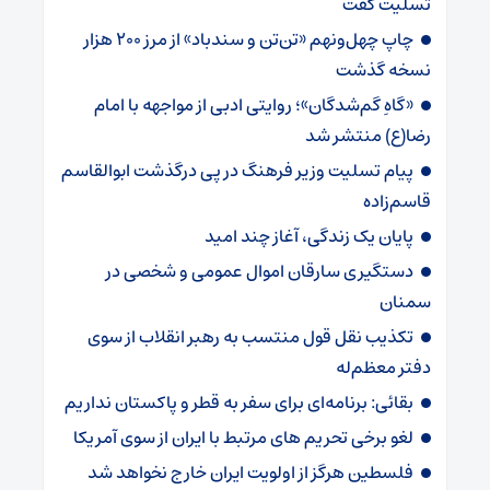
تسلیت گفت
چاپ چهل‌ونهم «تن‌تن و سندباد» از مرز ۲۰۰ هزار
نسخه گذشت
«گاهِ گم‌شدگان»؛ روایتی ادبی از مواجهه با امام
رضا(ع) منتشر شد
پیام تسلیت وزیر فرهنگ در پی درگذشت ابوالقاسم
قاسم‌زاده
پایان یک زندگی، آغاز چند امید
دستگیری سارقان اموال عمومی و شخصی در
سمنان
تکذیب نقل قول منتسب به رهبر انقلاب از سوی
دفتر معظم‌له
بقائی: برنامه‌ای برای سفر به قطر و پاکستان نداریم
لغو برخی تحریم های مرتبط با ایران از سوی آمریکا
فلسطین هرگز از اولویت ایران خارج نخواهد شد