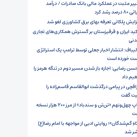
ییر مثبت در عملکرد مالی بانک صادرات / درآمد
رصد رشد کرد
زایش پلکانی تعرفه بهای برق کشاورزی لغو شد
کید ایران و قرقیزستان بر گسترش همکاری‌های تجاری
دنی
لیباف: انتشار اخبار جعلی توسط ترامپ یک استراتژی
 خورده است
سن رضایی: اجازه باز شدن مسیر دوم در تنگه هرمز را
یم داد
اقچی در پیامی درگذشت ابوالقاسم قاسم‌زاده را
ت گفت
چاپ چهل‌ونهم «تن‌تن و سندباد» از مرز ۲۰۰ هزار نسخه
ت
هِ گم‌شدگان»؛ روایتی ادبی از مواجهه با امام رضا(ع)
ر شد