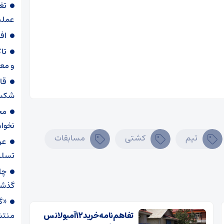
تغ
عملیاتی ۸۰ د
اف
تا
و مع
قا
شکست
مح
نخواه
تیم
کشتی
مسابقات
عر
تسلی
گذش
«گا
تفاهم‌نامه خرید ۱۲ آمبولانس
منتش