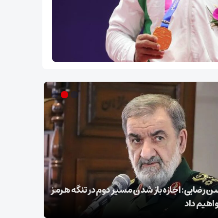
 رضایی: اجازه باز شدن مسیر دوم در تنگه هرمز
عراقچی در 
واهیم داد
تسلیت گف