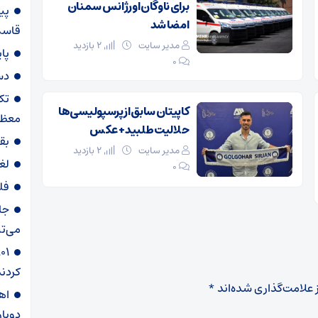
برای ناوگان اورژانس سمنان
پی
امضا شد
قاسم‌
مدیر سایت
2 بازدید
پا
۰
دس
تک
کاپیتان سابق از پرسپولیسی‌ها
معظم
حلالیت طلبید + عکس
بق
مدیر سایت
2 بازدید
لغ
۰
فل
جا
می‌تپ
کردند
 علامت‌گذاری شده‌اند
*
دوبار