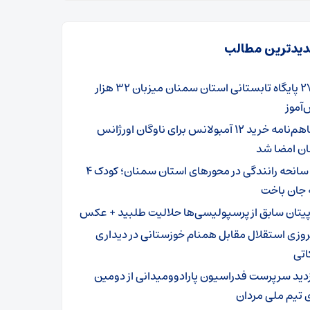
یدترین مطالب
۲۷۹ پایگاه تابستانی استان سمنان میزبان ۳۲ هزار
آموز
تفاهم‌نامه خرید ۱۲ آمبولانس برای ناوگان اورژانس
ن امضا شد
۳ سانحه رانندگی در محورهای استان سمنان؛ کودک ۴
 جان باخت
پیتان سابق از پرسپولیسی‌ها حلالیت طلبید + عکس
روزی استقلال مقابل همنام خوزستانی در دیداری
اتی
زدید سرپرست فدراسیون پارادوومیدانی از دومین
 تیم ملی مردان