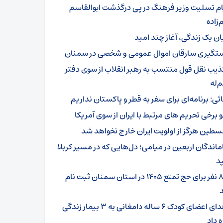
ام تسلیت وزیر فرهنگ در پی درگذشت ابوالقاسم
زاده
یان یک زندگی، آغاز چند امید
تگیری سارقان اموال عمومی و شخصی در سمنان
ذیب نقل قول منتسب به رهبر انقلاب از سوی دفتر
‌له
ائی: برنامه‌ای برای سفر به قطر و پاکستان نداریم
و برخی تحریم های مرتبط با ایران از سوی آمریکا
سطین هرگز از اولویت ایران خارج نخواهد شد
ماندگان اربعین در میامی؛ دل‌هایی که در مسیر کربلا
د
۸۰۱ نفر برای حج تمتع ۱۴۰۵ در استان سمنان ثبت نام
اهدای اعضای کودک ۶ ساله دامغانی به ۳ بیمار زندگی
ه داد