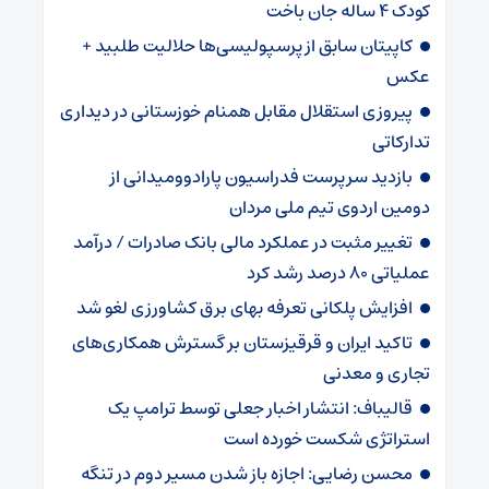
کودک ۴ ساله جان باخت
کاپیتان سابق از پرسپولیسی‌ها حلالیت طلبید +
عکس
پیروزی استقلال مقابل همنام خوزستانی در دیداری
تدارکاتی
بازدید سرپرست فدراسیون پارادوومیدانی از
دومین اردوی تیم ملی مردان
تغییر مثبت در عملکرد مالی بانک صادرات / درآمد
عملیاتی ۸۰ درصد رشد کرد
افزایش پلکانی تعرفه بهای برق کشاورزی لغو شد
تاکید ایران و قرقیزستان بر گسترش همکاری‌های
تجاری و معدنی
قالیباف: انتشار اخبار جعلی توسط ترامپ یک
استراتژی شکست خورده است
محسن رضایی: اجازه باز شدن مسیر دوم در تنگه