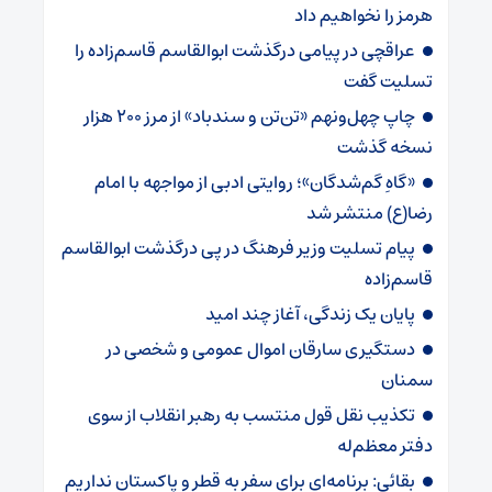
هرمز را نخواهیم داد
عراقچی در پیامی درگذشت ابوالقاسم قاسم‌زاده را
تسلیت گفت
چاپ چهل‌ونهم «تن‌تن و سندباد» از مرز ۲۰۰ هزار
نسخه گذشت
«گاهِ گم‌شدگان»؛ روایتی ادبی از مواجهه با امام
رضا(ع) منتشر شد
پیام تسلیت وزیر فرهنگ در پی درگذشت ابوالقاسم
قاسم‌زاده
پایان یک زندگی، آغاز چند امید
دستگیری سارقان اموال عمومی و شخصی در
سمنان
تکذیب نقل قول منتسب به رهبر انقلاب از سوی
دفتر معظم‌له
بقائی: برنامه‌ای برای سفر به قطر و پاکستان نداریم