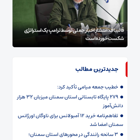
قالیباف: انتشار اخبار جعلی توسط ترامپ یک استراتژی
محسن
شکست خورده است
نخوا
جدیدترین مطالب
خطیب جمعه میامی تأکید کرد:
۲۷۹ پایگاه تابستانی استان سمنان میزبان ۳۲ هزار
دانش‌آموز
تفاهم‌نامه خرید ۱۲ آمبولانس برای ناوگان اورژانس
سمنان امضا شد
۳ سانحه رانندگی در محورهای استان سمنان؛