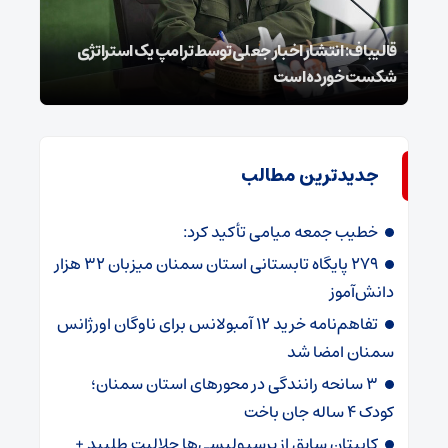
قالیباف: انتشار اخبار جعلی توسط ترامپ یک استراتژی
محسن
شکست خورده است
نخوا
جدیدترین مطالب
خطیب جمعه میامی تأکید کرد:
۲۷۹ پایگاه تابستانی استان سمنان میزبان ۳۲ هزار
دانش‌آموز
تفاهم‌نامه خرید ۱۲ آمبولانس برای ناوگان اورژانس
سمنان امضا شد
۳ سانحه رانندگی در محورهای استان سمنان؛
کودک ۴ ساله جان باخت
کاپیتان سابق از پرسپولیسی‌ها حلالیت طلبید +