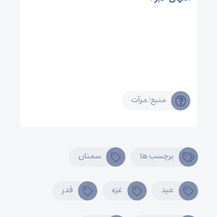
منبع: مرآت
برچسب ها
سمنان
عید
غزه
قدر