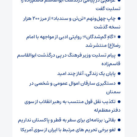
عراقچی در پیامی درگذشت ابوالقاسم قاسم‌زاده را
تسلیت گفت
چاپ چهل‌ونهم «تن‌تن و سندباد» از مرز ۲۰۰ هزار
نسخه گذشت
«گاهِ گم‌شدگان»؛ روایتی ادبی از مواجهه با امام
رضا(ع) منتشر شد
پیام تسلیت وزیر فرهنگ در پی درگذشت ابوالقاسم
قاسم‌زاده
پایان یک زندگی، آغاز چند امید
دستگیری سارقان اموال عمومی و شخصی در
سمنان
تکذیب نقل قول منتسب به رهبر انقلاب از سوی
دفتر معظم‌له
بقائی: برنامه‌ای برای سفر به قطر و پاکستان نداریم
لغو برخی تحریم های مرتبط با ایران از سوی آمریکا