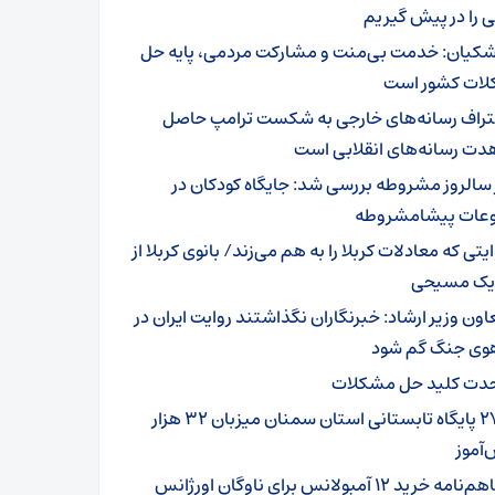
 را در پیش گیریم
شکیان: خدمت بی‌منت و مشارکت مردمی، پایه حل
ات کشور است
تراف رسانه‌های خارجی به شکست ترامپ حاصل
دت رسانه‌های انقلابی است
 سالروز مشروطه بررسی شد: جایگاه کودکان در
عات پیشامشروطه
یتی که معادلات کربلا را به هم می‌زند/ بانوی کربلا از
 یک مسیحی
اون وزیر ارشاد: خبرنگاران نگذاشتند روایت ایران در
وی جنگ گم شود
دت کلید حل مشکلات
۲۷۹ پایگاه تابستانی استان سمنان میزبان ۳۲ هزار
آموز
تفاهم‌نامه خرید ۱۲ آمبولانس برای ناوگان اورژانس