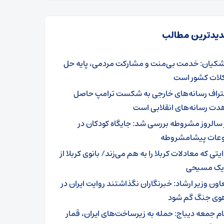
یدترین مطالب
شکیان: خدمت بی‌منت و مشارکت مردمی، پایه حل
ات کشور است
تراف رسانه‌های خارجی به شکست ترامپ حاصل
دت رسانه‌های انقلابی است
 سالروز مشروطه بررسی شد: جایگاه کودکان در
عات پیشامشروطه
یتی که معادلات کربلا را به هم می‌زند/ بانوی کربلا از
 یک مسیحی
اون وزیر ارشاد: خبرنگاران نگذاشتند روایت ایران در
وی جنگ گم شود
ام جمعه دیباج: حمله به زیرساخت‌های ایران، قمار