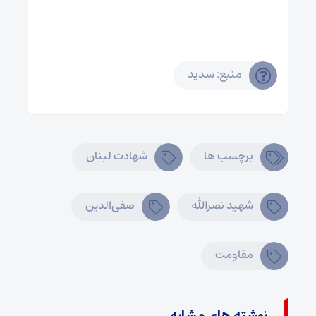
منبع: سدید
برچسب ها
شهادت لبنان
شهید نصرالله
صفی‌الدین
مقاومت