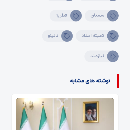
سمنان
فطریه
کمیته امداد
نانینو
نیازمند
نوشته های مشابه